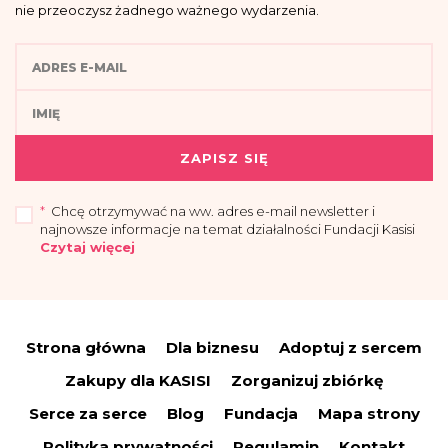
nie przeoczysz żadnego ważnego wydarzenia.
ZAPISZ SIĘ
*
Chcę otrzymywać na ww. adres e-mail newsletter i
najnowsze informacje na temat działalności Fundacji Kasisi
Czytaj więcej
„Przyjmuję do wiadomości, że administratorem moich danych osobowych jest
Fundacja Kasisi z siedzibą w Warszawie (04-694) przy ul. Pomiechowskiej
47/14.
Strona główna
Dla biznesu
Adoptuj z sercem
Administrator wyznaczył Inspektora Danych Osobowych, z którym można się
skontaktować drogą elektroniczną:
iod@fundacjakasisi.pl
Zakupy dla KASISI
Zorganizuj zbiórkę
Dane osobowe przetwarzane będą w celu:
Serce za serce
Blog
Fundacja
Mapa strony
a) wysyłki newslettera i informacji o działalności fundacji – co stanowi
uzasadniony interes administratora (polegający na promocji), na podstawie art.
Polityka prywatności
Regulamin
Kontakt