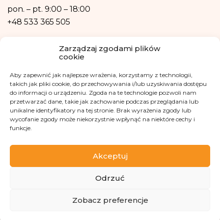
również w formie profilowania.
pon. – pt.
9:00 – 18:00
+48 533 365 505
Kontakt mailowy
Zarządzaj zgodami plików
cookie
kontakt@fundacjakasisi.pl
Aby zapewnić jak najlepsze wrażenia, korzystamy z technologii,
Inspektor Danych Osobowych
takich jak pliki cookie, do przechowywania i/lub uzyskiwania dostępu
do informacji o urządzeniu. Zgoda na te technologie pozwoli nam
przetwarzać dane, takie jak zachowanie podczas przeglądania lub
Klaudia Kwiatkowska
unikalne identyfikatory na tej stronie. Brak wyrażenia zgody lub
iod@fundacjakasisi.pl
wycofanie zgody może niekorzystnie wpłynąć na niektóre cechy i
funkcje.
Odwiedź nas na
Akceptuj
Odrzuć
Zobacz preferencje
Copyright 2013-2026 Fundacja Kasisi KRS 0000457951