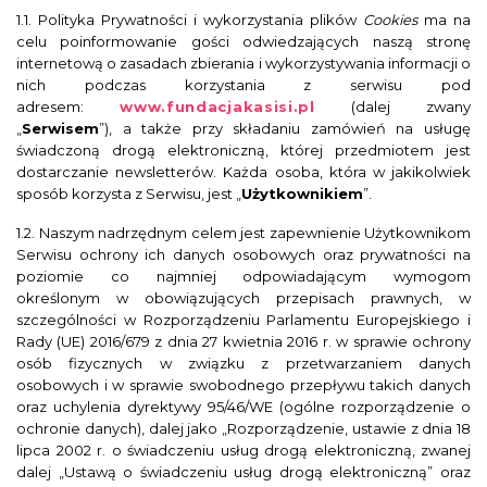
1.1. Polityka Prywatności i wykorzystania plików
Cookies
ma na
celu poinformowanie gości odwiedzających naszą stronę
internetową o zasadach zbierania i wykorzystywania informacji o
nich podczas korzystania z serwisu pod
adresem:
www.fundacjakasisi.pl
(dalej zwany
„
Serwisem
”), a także przy składaniu zamówień na usługę
świadczoną drogą elektroniczną, której przedmiotem jest
dostarczanie newsletterów. Każda osoba, która w jakikolwiek
sposób korzysta z Serwisu, jest „
Użytkownikiem
”.
1.2. Naszym nadrzędnym celem jest zapewnienie Użytkownikom
Serwisu ochrony ich danych osobowych oraz prywatności na
poziomie co najmniej odpowiadającym wymogom
określonym w obowiązujących przepisach prawnych, w
szczególności w Rozporządzeniu Parlamentu Europejskiego i
Rady (UE) 2016/679 z dnia 27 kwietnia 2016 r. w sprawie ochrony
osób fizycznych w związku z przetwarzaniem danych
osobowych i w sprawie swobodnego przepływu takich danych
oraz uchylenia dyrektywy 95/46/WE (ogólne rozporządzenie o
ochronie danych), dalej jako „Rozporządzenie, ustawie z dnia 18
lipca 2002 r. o świadczeniu usług drogą elektroniczną, zwanej
dalej „Ustawą o świadczeniu usług drogą elektroniczną” oraz