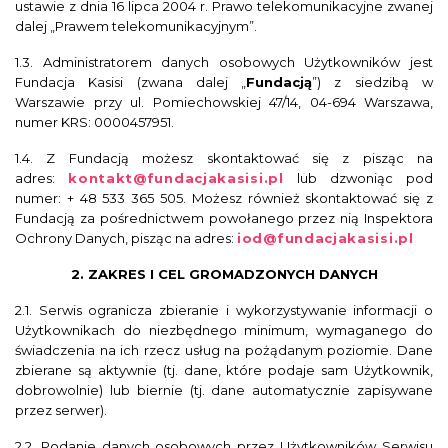
ustawie z dnia 16 lipca 2004 r. Prawo telekomunikacyjne zwanej
dalej „Prawem telekomunikacyjnym”.
1.3. Administratorem danych osobowych Użytkowników jest
Fundacja Kasisi (zwana dalej „
Fundacją
”) z siedzibą w
Warszawie przy ul. Pomiechowskiej 47/14, 04-694 Warszawa,
numer KRS: 0000457951.
1.4. Z Fundacją możesz skontaktować się z pisząc na
adres:
kontakt@fundacjakasisi.pl
lub dzwoniąc pod
numer: + 48 533 365 505. Możesz również skontaktować się z
Fundacją za pośrednictwem powołanego przez nią Inspektora
Ochrony Danych, pisząc na adres:
iod@fundacjakasisi.pl
2. ZAKRES I CEL GROMADZONYCH DANYCH
2.1. Serwis ogranicza zbieranie i wykorzystywanie informacji o
Użytkownikach do niezbędnego minimum, wymaganego do
świadczenia na ich rzecz usług na pożądanym poziomie. Dane
zbierane są aktywnie (tj. dane, które podaje sam Użytkownik,
dobrowolnie) lub biernie (tj. dane automatycznie zapisywane
przez serwer).
2.2. Podanie danych osobowych przez Użytkowników Serwisu