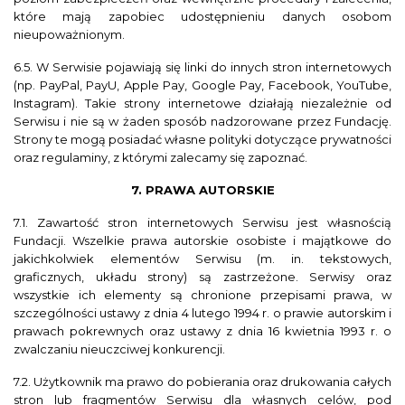
które mają zapobiec udostępnieniu danych osobom
nieupoważnionym.
6.5. W Serwisie pojawiają się linki do innych stron internetowych
(np. PayPal, PayU, Apple Pay, Google Pay, Facebook, YouTube,
Instagram). Takie strony internetowe działają niezależnie od
Serwisu i nie są w żaden sposób nadzorowane przez Fundację.
Strony te mogą posiadać własne polityki dotyczące prywatności
oraz regulaminy, z którymi zalecamy się zapoznać.
7. PRAWA AUTORSKIE
7.1. Zawartość stron internetowych Serwisu jest własnością
Fundacji. Wszelkie prawa autorskie osobiste i majątkowe do
jakichkolwiek elementów Serwisu (m. in. tekstowych,
graficznych, układu strony) są zastrzeżone. Serwisy oraz
wszystkie ich elementy są chronione przepisami prawa, w
szczególności ustawy z dnia 4 lutego 1994 r. o prawie autorskim i
prawach pokrewnych oraz ustawy z dnia 16 kwietnia 1993 r. o
zwalczaniu nieuczciwej konkurencji.
7.2. Użytkownik ma prawo do pobierania oraz drukowania całych
stron lub fragmentów Serwisu dla własnych celów, pod