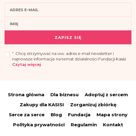
ZAPISZ SIĘ
*
Chcę otrzymywać na ww. adres e-mail newsletter i
najnowsze informacje na temat działalności Fundacji Kasisi
Czytaj więcej
„Przyjmuję do wiadomości, że administratorem moich danych osobowych jest
Fundacja Kasisi z siedzibą w Warszawie (04-694) przy ul. Pomiechowskiej
47/14.
Strona główna
Dla biznesu
Adoptuj z sercem
Administrator wyznaczył Inspektora Danych Osobowych, z którym można się
skontaktować drogą elektroniczną:
iod@fundacjakasisi.pl
Zakupy dla KASISI
Zorganizuj zbiórkę
Dane osobowe przetwarzane będą w celu:
Serce za serce
Blog
Fundacja
Mapa strony
a) wysyłki newslettera i informacji o działalności fundacji – co stanowi
uzasadniony interes administratora (polegający na promocji), na podstawie art.
Polityka prywatności
Regulamin
Kontakt
6 ust. 1 lit. f RODO;
(b) wypełnienia obowiązków prawnych spoczywających na nas w związku z