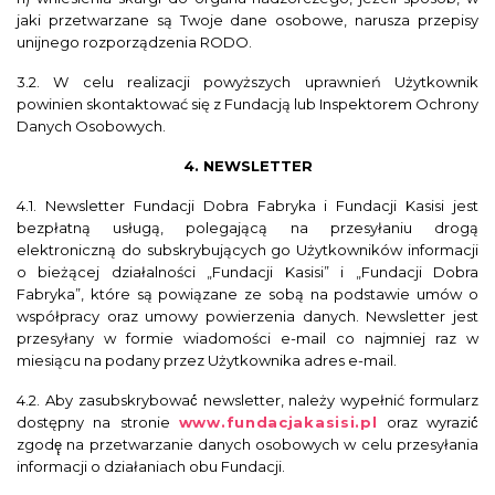
jaki przetwarzane są Twoje dane osobowe, narusza przepisy
unijnego rozporządzenia RODO.
3.2. W celu realizacji powyższych uprawnień Użytkownik
powinien skontaktować się z Fundacją lub Inspektorem Ochrony
Danych Osobowych.
4.
NEWSLETTER
4.1. Newsletter Fundacji Dobra Fabryka i Fundacji Kasisi jest
bezpłatną usługą, polegającą na przesyłaniu drogą
elektroniczną do subskrybujących go Użytkowników informacji
o bieżącej działalności „Fundacji Kasisi” i „Fundacji Dobra
Fabryka”, które są powiązane ze sobą na podstawie umów o
współpracy oraz umowy powierzenia danych. Newsletter jest
przesyłany w formie wiadomości e-mail co najmniej raz w
miesiącu na podany przez Użytkownika adres e-mail.
4.2. Aby zasubskrybować́ newsletter, należy wypełnić formularz
dostępny na stronie
www.fundacjakasisi.pl
oraz wyrazić́
zgodę̨ na przetwarzanie danych osobowych w celu przesyłania
informacji o działaniach obu Fundacji.