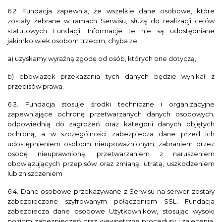
6.2. Fundacja zapewnia, że wszelkie dane osobowe, które
zostały zebrane w ramach Serwisu, służą do realizacji celów
statutowych Fundacji. Informacje te nie są udostępniane
jakimkolwiek osobom trzecim, chyba że:
a) uzyskamy wyraźną zgodę od osób, których one dotyczą,
b) obowiązek przekazania tych danych będzie wynikał z
przepisów prawa.
6.3. Fundacja stosuje środki techniczne i organizacyjne
zapewniające ochronę przetwarzanych danych osobowych,
odpowiednią do zagrożeń oraz kategorii danych objętych
ochroną, a w szczególności zabezpiecza dane przed ich
udostępnieniem osobom nieupoważnionym, zabraniem przez
osobę nieuprawnioną, przetwarzaniem z naruszeniem
obowiązujących przepisów oraz zmianą, utratą, uszkodzeniem
lub zniszczeniem
6.4. Dane osobowe przekazywane z Serwisu na serwer zostały
zabezpieczone szyfrowanym połączeniem SSL. Fundacja
zabezpiecza dane osobowe Użytkowników, stosując wysoki
poziom zabezpieczeń oraz wewnętrzne procedury i zalecenia,