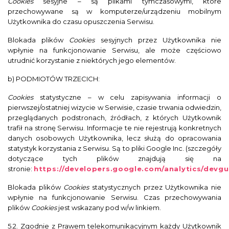
Cookies
sesyjne – są plikami tymczasowymi, które
przechowywane są w komputerze/urządzeniu mobilnym
Użytkownika do czasu opuszczenia Serwisu.
Blokada plików
Cookies
sesyjnych przez Użytkownika nie
wpłynie na funkcjonowanie Serwisu, ale może częściowo
utrudnić korzystanie z niektórych jego elementów.
b) PODMIOTÓW TRZECICH:
Cookies
statystyczne – w celu zapisywania informacji o
pierwszej/ostatniej wizycie w Serwisie, czasie trwania odwiedzin,
przeglądanych podstronach, źródłach, z których Użytkownik
trafił na stronę Serwisu. Informacje te nie rejestrują konkretnych
danych osobowych Użytkownika, lecz służą do opracowania
statystyk korzystania z Serwisu. Są to pliki Google Inc. (szczegóły
dotyczące tych plików znajdują się na
stronie:
https://developers.google.com/analytics/devgui
Blokada plików
Cookies
statystycznych
przez Użytkownika nie
wpłynie na funkcjonowanie Serwisu. Czas przechowywania
plików
Cookies
jest wskazany pod w/w linkiem.
5.2. Zgodnie z Prawem telekomunikacyjnym każdy Użytkownik