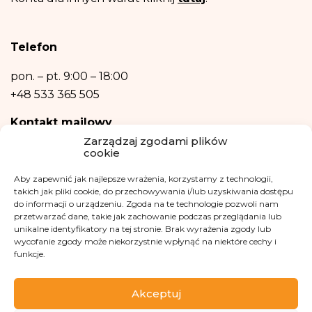
Ochrony Danych Osobowych, w razie uznania, iż przetwarzanie danych
osobowych narusza przepisy ogólnego rozporządzenia o ochronie danych
osobowych z dnia 27 kwietnia 2016 r.
Podanie danych osobowych jest niezbędne do zrealizowania ww. celów.
Telefon
Dane osobowe nie będą przetwarzane w sposób zautomatyzowany w tym
również w formie profilowania.
pon. – pt.
9:00 – 18:00
+48 533 365 505
Kontakt mailowy
Zarządzaj zgodami plików
kontakt@fundacjakasisi.pl
cookie
Aby zapewnić jak najlepsze wrażenia, korzystamy z technologii,
Inspektor Danych Osobowych
takich jak pliki cookie, do przechowywania i/lub uzyskiwania dostępu
do informacji o urządzeniu. Zgoda na te technologie pozwoli nam
Klaudia Kwiatkowska
przetwarzać dane, takie jak zachowanie podczas przeglądania lub
iod@fundacjakasisi.pl
unikalne identyfikatory na tej stronie. Brak wyrażenia zgody lub
wycofanie zgody może niekorzystnie wpłynąć na niektóre cechy i
funkcje.
Odwiedź nas na
Akceptuj