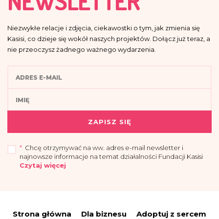
NEWSLETTER
Niezwykłe relacje i zdjęcia, ciekawostki o tym, jak zmienia się
Kasisi, co dzieje się wokół naszych projektów. Dołącz już teraz, a
nie przeoczysz żadnego ważnego wydarzenia.
ZAPISZ SIĘ
*
Chcę otrzymywać na ww. adres e-mail newsletter i
najnowsze informacje na temat działalności Fundacji Kasisi
Czytaj więcej
„Przyjmuję do wiadomości, że administratorem moich danych osobowych jest
Fundacja Kasisi z siedzibą w Warszawie (04-694) przy ul. Pomiechowskiej
47/14.
Strona główna
Dla biznesu
Adoptuj z sercem
Administrator wyznaczył Inspektora Danych Osobowych, z którym można się