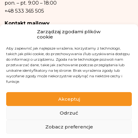
również w formie profilowania.
pon. – pt.
9:00 – 18:00
+48 533 365 505
Kontakt mailowy
Zarządzaj zgodami plików
kontakt@fundacjakasisi.pl
cookie
Aby zapewnić jak najlepsze wrażenia, korzystamy z technologii,
Inspektor Danych Osobowych
takich jak pliki cookie, do przechowywania i/lub uzyskiwania dostępu
do informacji o urządzeniu. Zgoda na te technologie pozwoli nam
Klaudia Kwiatkowska
przetwarzać dane, takie jak zachowanie podczas przeglądania lub
iod@fundacjakasisi.pl
unikalne identyfikatory na tej stronie. Brak wyrażenia zgody lub
wycofanie zgody może niekorzystnie wpłynąć na niektóre cechy i
funkcje.
Odwiedź nas na
Akceptuj
Odrzuć
Zobacz preferencje
Copyright 2013-2026 Fundacja Kasisi KRS 0000457951