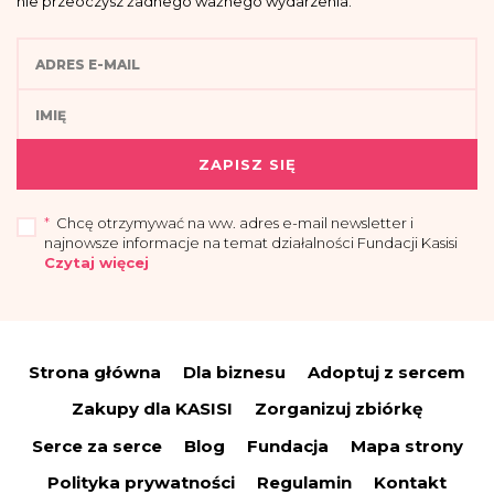
nie przeoczysz żadnego ważnego wydarzenia.
ZAPISZ SIĘ
*
Chcę otrzymywać na ww. adres e-mail newsletter i
najnowsze informacje na temat działalności Fundacji Kasisi
Czytaj więcej
„Przyjmuję do wiadomości, że administratorem moich danych osobowych jest
Fundacja Kasisi z siedzibą w Warszawie (04-694) przy ul. Pomiechowskiej
47/14.
Strona główna
Dla biznesu
Adoptuj z sercem
Administrator wyznaczył Inspektora Danych Osobowych, z którym można się
skontaktować drogą elektroniczną:
iod@fundacjakasisi.pl
Zakupy dla KASISI
Zorganizuj zbiórkę
Dane osobowe przetwarzane będą w celu:
Serce za serce
Blog
Fundacja
Mapa strony
a) wysyłki newslettera i informacji o działalności fundacji – co stanowi
uzasadniony interes administratora (polegający na promocji), na podstawie art.
Polityka prywatności
Regulamin
Kontakt
6 ust. 1 lit. f RODO;