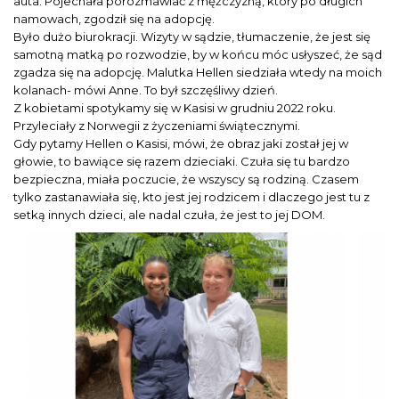
auta. Pojechała porozmawiać z mężczyzną, który po długich
namowach, zgodził się na adopcję.
Było dużo biurokracji. Wizyty w sądzie, tłumaczenie, że jest się
samotną matką po rozwodzie, by w końcu móc usłyszeć, że sąd
zgadza się na adopcję. Malutka Hellen siedziała wtedy na moich
kolanach- mówi Anne. To był szczęśliwy dzień.
Z kobietami spotykamy się w Kasisi w grudniu 2022 roku.
Przyleciały z Norwegii z życzeniami świątecznymi.
Gdy pytamy Hellen o Kasisi, mówi, że obraz jaki został jej w
głowie, to bawiące się razem dzieciaki. Czuła się tu bardzo
bezpieczna, miała poczucie, że wszyscy są rodziną. Czasem
tylko zastanawiała się, kto jest jej rodzicem i dlaczego jest tu z
setką innych dzieci, ale nadal czuła, że jest to jej DOM.