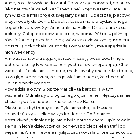
Anne, została wysłana do Zambii przez rząd norweski, do pracy
jako nauczycielka edukacji specjalnej. Spędziła tam 4 lata. Jej
syn w szkole miał projekt związany z Kasisi. Dzieci z tej placówki
przychodziły do Domu Dziecka, każde miało przydzielonego
kogoś do zabawy. Syn Anne trafił na Hellen. Dzieci bardzo się
polubiły. Chłopiec opowiadał o niej w domu. Pół roku później
również Anne poznała 3 letnią wówczas dziewczynkę. Kobieta
od razu ją pokochała. Za zgodą siostry Marioli, mała spędzała u
nich weekendy.
Anne zastanawiała się, jak jeszcze może ją wesprzeć. Minęło
półtora roku, gdy w końcu pomyślała o fizycznej adopcji. Choć
wiedziała, że dla niej, samotnej matki, byłaby ona bardzo trudna,
to w głębi serca czuła, że tego właśnie pragnie, że chce dać
Hellen prawdziwy dom.
Powiedziała o tym Siostrze Marioli – ta bardzo ją w tym
wspierała. Odnalazły biologicznego ojca Hellen. Mężczyzna nie
chciał słyszeć o adopcji i zabrał córkę z Kasisi.
Dla Anne to był trudny czas. Była niespokojna. Musiała
sprawdzić, czy u Hellen wszystko dobrze. Po 3 dniach
poszukiwań, odnalazła ją. Mała była bardzo chora. Opiekowała
się nią 14 letnia dziewczynka, ponieważ ojciec Hellen trafił do
więzienia. Anne, niewiele myśląc, zapakowała chore dziecko do