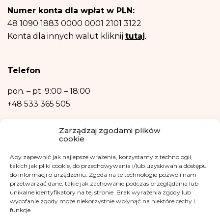
Posiadasz prawo dostępu do treści swoich danych oraz prawo ich
Numer konta dla wpłat w PLN:
sprostowania, usunięcia, ograniczenia przetwarzania, prawo do przenoszenia
danych, prawo wniesienia sprzeciwu, prawo do przenoszenia danych.
48 1090 1883 0000 0001 2101 3122
Posiadasz również prawo wniesienia skargi do organu nadzorczego- Urzędu
Konta dla innych walut kliknij
tutaj
.
Ochrony Danych Osobowych, w razie uznania, iż przetwarzanie danych
osobowych narusza przepisy ogólnego rozporządzenia o ochronie danych
osobowych z dnia 27 kwietnia 2016 r.
Podanie danych osobowych jest niezbędne do zrealizowania ww. celów.
Telefon
Dane osobowe nie będą przetwarzane w sposób zautomatyzowany w tym
również w formie profilowania.
pon. – pt.
9:00 – 18:00
+48 533 365 505
Kontakt mailowy
Zarządzaj zgodami plików
cookie
kontakt@fundacjakasisi.pl
Aby zapewnić jak najlepsze wrażenia, korzystamy z technologii,
Inspektor Danych Osobowych
takich jak pliki cookie, do przechowywania i/lub uzyskiwania dostępu
do informacji o urządzeniu. Zgoda na te technologie pozwoli nam
przetwarzać dane, takie jak zachowanie podczas przeglądania lub
Klaudia Kwiatkowska
unikalne identyfikatory na tej stronie. Brak wyrażenia zgody lub
iod@fundacjakasisi.pl
wycofanie zgody może niekorzystnie wpłynąć na niektóre cechy i
funkcje.