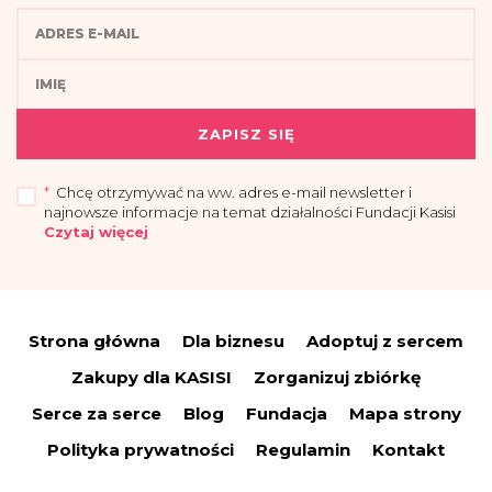
ZAPISZ SIĘ
*
Chcę otrzymywać na ww. adres e-mail newsletter i
najnowsze informacje na temat działalności Fundacji Kasisi
Czytaj więcej
„Przyjmuję do wiadomości, że administratorem moich danych osobowych jest
Fundacja Kasisi z siedzibą w Warszawie (04-694) przy ul. Pomiechowskiej
47/14.
Strona główna
Dla biznesu
Adoptuj z sercem
Administrator wyznaczył Inspektora Danych Osobowych, z którym można się
skontaktować drogą elektroniczną:
iod@fundacjakasisi.pl
Zakupy dla KASISI
Zorganizuj zbiórkę
Dane osobowe przetwarzane będą w celu:
Serce za serce
Blog
Fundacja
Mapa strony
a) wysyłki newslettera i informacji o działalności fundacji – co stanowi
uzasadniony interes administratora (polegający na promocji), na podstawie art.
Polityka prywatności
Regulamin
Kontakt
6 ust. 1 lit. f RODO;
(b) wypełnienia obowiązków prawnych spoczywających na nas w związku z