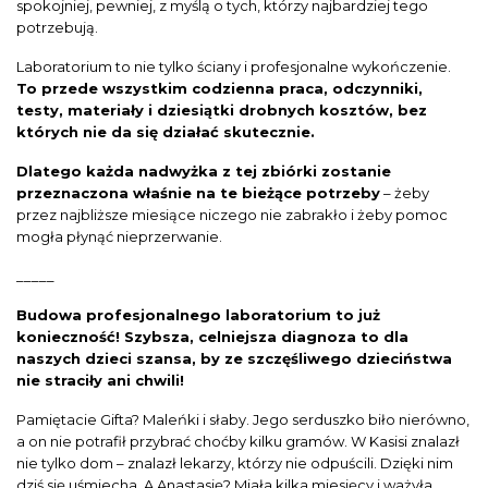
spokojniej, pewniej, z myślą o tych, którzy najbardziej tego
potrzebują.
Laboratorium to nie tylko ściany i profesjonalne wykończenie.
To przede wszystkim codzienna praca, odczynniki,
testy, materiały i dziesiątki drobnych kosztów, bez
których nie da się działać skutecznie.
Dlatego każda nadwyżka z tej zbiórki zostanie
przeznaczona właśnie na te bieżące potrzeby
– żeby
przez najbliższe miesiące niczego nie zabrakło i żeby pomoc
mogła płynąć nieprzerwanie.
_____
Budowa profesjonalnego laboratorium to już
konieczność! Szybsza, celniejsza diagnoza to dla
naszych dzieci szansa, by ze szczęśliwego dzieciństwa
nie straciły ani chwili!
Pamiętacie Gifta? Maleńki i słaby. Jego serduszko biło nierówno,
a on nie potrafił przybrać choćby kilku gramów. W Kasisi znalazł
nie tylko dom – znalazł lekarzy, którzy nie odpuścili. Dzięki nim
dziś się uśmiecha. A Anastasię? Miała kilka miesięcy i ważyła