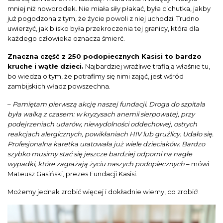
mniej niż noworodek. Nie miała siły płakać, była cichutka, jakby
już pogodzona z tym, że życie powoli z niej uchodzi. Trudno
uwierzyć, jak blisko była przekroczenia tej granicy, która dla
każdego człowieka oznacza śmierć.
Znaczna część z 250 podopiecznych Kasisi to bardzo
kruche i wątłe dzieci.
Najbardziej wrażliwe trafiają właśnie tu,
bo wiedza o tym, że potrafimy się nimi zająć, jest wśród
zambijskich władz powszechna.
–
Pamiętam pierwszą akcję naszej fundacji. Droga do szpitala
była walką z czasem: w kryzysach anemii sierpowatej, przy
podejrzeniach udarów, niewydolności oddechowej, ostrych
reakcjach alergicznych, powikłaniach HIV lub gruźlicy. Udało się.
Profesjonalna karetka uratowała już wiele dzieciaków. Bardzo
szybko musimy stać się jeszcze bardziej odporni na nagłe
wypadki, które zagrażają życiu naszych podopiecznych
– mówi
Mateusz Gasiński, prezes Fundacji Kasisi.
Możemy jednak zrobić więcej i dokładnie wiemy, co zrobić!