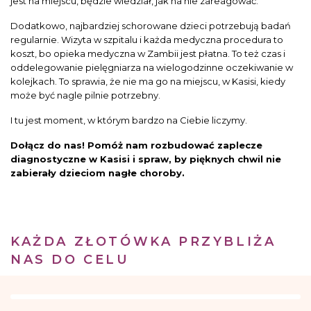
jest na miejscu, będzie wiedział, jak na nie zareagować.
Dodatkowo, najbardziej schorowane dzieci potrzebują badań
regularnie. Wizyta w szpitalu i każda medyczna procedura to
koszt, bo opieka medyczna w Zambii jest płatna. To też czas i
oddelegowanie pielęgniarza na wielogodzinne oczekiwanie w
kolejkach. To sprawia, że nie ma go na miejscu, w Kasisi, kiedy
może być nagle pilnie potrzebny.
I tu jest moment, w którym bardzo na Ciebie liczymy.
Dołącz do nas! Pomóż nam rozbudować zaplecze
diagnostyczne w Kasisi i spraw, by pięknych chwil nie
zabierały dzieciom nagłe choroby.
KAŻDA ZŁOTÓWKA PRZYBLIŻA
NAS DO CELU