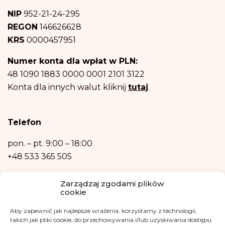
międzynarodowej.
NIP
952-21-24-295
Dane osobowe będą przechowywane do czasu wyrażenia przez Ciebie
REGON
146626628
sprzeciwu – rezygnacji z newslettera
i informacji na temat fundacji.
Następnie – w niezbędnym zakresie, do realizacji celów wymienionych w
KRS
0000457951
punktach b) oraz c) powyżej.
Posiadasz prawo dostępu do treści swoich danych oraz prawo ich
Numer konta dla wpłat w PLN:
sprostowania, usunięcia, ograniczenia przetwarzania, prawo do przenoszenia
danych, prawo wniesienia sprzeciwu, prawo do przenoszenia danych.
48 1090 1883 0000 0001 2101 3122
Posiadasz również prawo wniesienia skargi do organu nadzorczego- Urzędu
Konta dla innych walut kliknij
tutaj
.
Ochrony Danych Osobowych, w razie uznania, iż przetwarzanie danych
osobowych narusza przepisy ogólnego rozporządzenia o ochronie danych
osobowych z dnia 27 kwietnia 2016 r.
Podanie danych osobowych jest niezbędne do zrealizowania ww. celów.
Telefon
Dane osobowe nie będą przetwarzane w sposób zautomatyzowany w tym
również w formie profilowania.
pon. – pt.
9:00 – 18:00
+48 533 365 505
Kontakt mailowy
Zarządzaj zgodami plików
cookie
kontakt@fundacjakasisi.pl
Aby zapewnić jak najlepsze wrażenia, korzystamy z technologii,
Inspektor Danych Osobowych
takich jak pliki cookie, do przechowywania i/lub uzyskiwania dostępu