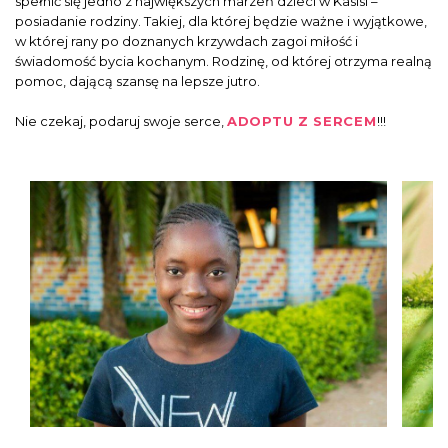
spełnić się jedno z największych marzeń dzieci w Kasisi –
posiadanie rodziny. Takiej, dla której będzie ważne i wyjątkowe,
w której rany po doznanych krzywdach zagoi miłość i
świadomość bycia kochanym. Rodzinę, od której otrzyma realną
pomoc, dającą szansę na lepsze jutro.
Nie czekaj, podaruj swoje serce,
ADOPTU Z SERCEM
!!!