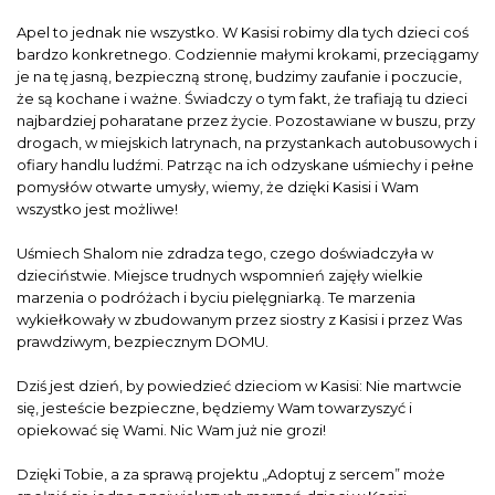
Apel to jednak nie wszystko. W Kasisi robimy dla tych dzieci coś
bardzo konkretnego. Codziennie małymi krokami, przeciągamy
je na tę jasną, bezpieczną stronę, budzimy zaufanie i poczucie,
że są kochane i ważne. Świadczy o tym fakt, że trafiają tu dzieci
najbardziej poharatane przez życie. Pozostawiane w buszu, przy
drogach, w miejskich latrynach, na przystankach autobusowych i
ofiary handlu ludźmi. Patrząc na ich odzyskane uśmiechy i pełne
pomysłów otwarte umysły, wiemy, że dzięki Kasisi i Wam
wszystko jest możliwe!
Uśmiech Shalom nie zdradza tego, czego doświadczyła w
dzieciństwie. Miejsce trudnych wspomnień zajęły wielkie
marzenia o podróżach i byciu pielęgniarką. Te marzenia
wykiełkowały w zbudowanym przez siostry z Kasisi i przez Was
prawdziwym, bezpiecznym DOMU.
Dziś jest dzień, by powiedzieć dzieciom w Kasisi: Nie martwcie
się, jesteście bezpieczne, będziemy Wam towarzyszyć i
opiekować się Wami. Nic Wam już nie grozi!
Dzięki Tobie, a za sprawą projektu „Adoptuj z sercem” może