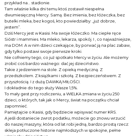
przykład na… stadionie.
Tam właśnie kilka dni temu ktoś zostawił niespełna
dwumiesięczną Mercy. Samą. Bez imienia, bez łóżeczka, bez
butelki mleka, bez kogoś, kto powiedziałby: „już dobrze,
jestem”.
Dziś Mercy jest w Kasisi. Ma swoje łóżeczko. Ma ciepłe ręce
Sióstr i mammies. Ma mleko, lekarza, spokój. I , co najważniejsze,
ma DOM. A w nim dzieci czekające, by porwać ją na plac zabaw,
gdy tylko postawi swoje pierwsze kroki.
Nie cofniemy tego, co już spotkało Mercy w życiu. Ale możemy
zrobić coś bardzo ważnego: dać jej dzieciństwo.
Takie z jedzeniem na stole. Z opieką medyczną. Z
przedszkolem. Z książkami i szkołą. Z bezpieczeństwem. Z
przyszłością. I z dużą DAWKĄ MIŁOŚCI.
I dokładnie do tego służy Wasze 1,5%.
To mały gest przy rozliczeniu, a WIELKA zmiana w życiu 250
dzieci, o których, tak jak o Mercy, świat na początku chciał
zapomnieć.
Pamiętajcie o Kasisi, gdy będziecie wpisywać numer KRS.
A jeśli dostaniecie zwrot podatku, możecie go znowu wrzucić
do naszej maszyny, która od lat robi jedną, bardzo prostą rzecz:
skleja potłuczone historie najmłodszych w spokojne, pełne