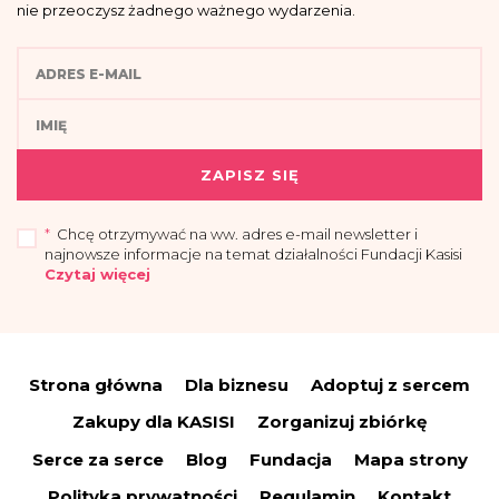
nie przeoczysz żadnego ważnego wydarzenia.
ZAPISZ SIĘ
*
Chcę otrzymywać na ww. adres e-mail newsletter i
najnowsze informacje na temat działalności Fundacji Kasisi
Czytaj więcej
„Przyjmuję do wiadomości, że administratorem moich danych osobowych jest
Fundacja Kasisi z siedzibą w Warszawie (04-694) przy ul. Pomiechowskiej
47/14.
Strona główna
Dla biznesu
Adoptuj z sercem
Administrator wyznaczył Inspektora Danych Osobowych, z którym można się
skontaktować drogą elektroniczną:
iod@fundacjakasisi.pl
Zakupy dla KASISI
Zorganizuj zbiórkę
Dane osobowe przetwarzane będą w celu:
Serce za serce
Blog
Fundacja
Mapa strony
a) wysyłki newslettera i informacji o działalności fundacji – co stanowi
uzasadniony interes administratora (polegający na promocji), na podstawie art.
Polityka prywatności
Regulamin
Kontakt