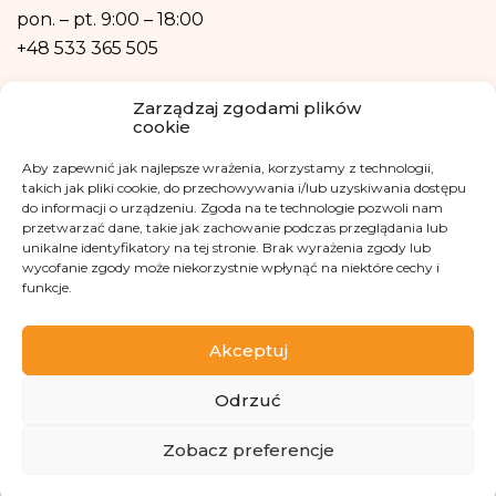
również w formie profilowania.
pon. – pt.
9:00 – 18:00
+48 533 365 505
Kontakt mailowy
Zarządzaj zgodami plików
cookie
kontakt@fundacjakasisi.pl
Aby zapewnić jak najlepsze wrażenia, korzystamy z technologii,
Inspektor Danych Osobowych
takich jak pliki cookie, do przechowywania i/lub uzyskiwania dostępu
do informacji o urządzeniu. Zgoda na te technologie pozwoli nam
przetwarzać dane, takie jak zachowanie podczas przeglądania lub
Klaudia Kwiatkowska
unikalne identyfikatory na tej stronie. Brak wyrażenia zgody lub
iod@fundacjakasisi.pl
wycofanie zgody może niekorzystnie wpłynąć na niektóre cechy i
funkcje.
Odwiedź nas na
Akceptuj
Odrzuć
Zobacz preferencje
Copyright 2013-2026 Fundacja Kasisi KRS 0000457951