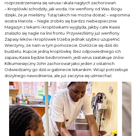
rozprzestrzeniania się wirusa i skala nagłych zachorowań.
– Kroplówki schodziły, jak woda. I te wenflony od Was. Bogu
dzięki, że je mieliśmy. Tutaj takich nie można dostać – wspomina
siostra Mariola. – Nagle zrobiło się bardzo niebezpiecznie.
Magazyn z lekami i kroplówkami wygląda, jakby całe Kasisi
znalazło się nagle na linii frontu. Przywieźliśmy już wenflony.
Zapasy leków i kroplówek trzeba jednak szybko uzupełnić.
Wierzymy, że nam w tym pomożecie. Dołóżcie się dziś do
budżetu. Kupcie jedną kroplówkę. Bez odpowiedniego ich
zapasu Kasisi będzie bezbronnem, jeśli wirus zaatakuje znów.
Kilkumiesięczny John zachorował jako jeden z ostatnich.
Odwiedzamy go dziś w gabinecie lekarskim. Wciąż potrzebuje
dożylnego nawodnienia, ale już zaczyna się uśmiechać.