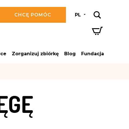
CHCĘ POMÓC
PL
rce
Zorganizuj zbiórkę
Blog
Fundacja
ĘGĘ