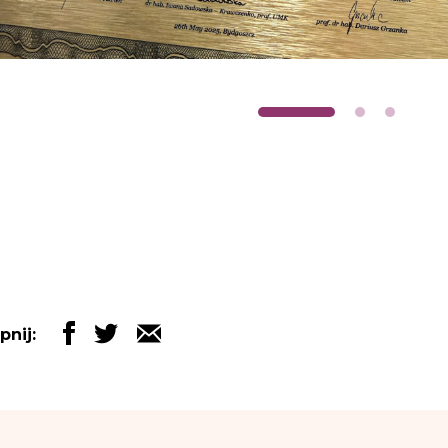
pnij: