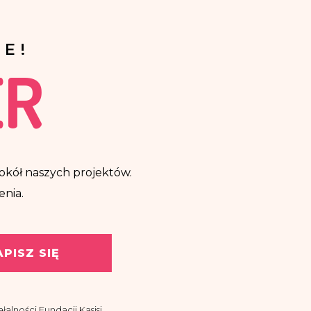
E!
ER
ę wokół naszych projektów.
enia.
APISZ SIĘ
alności Fundacji Kasisi