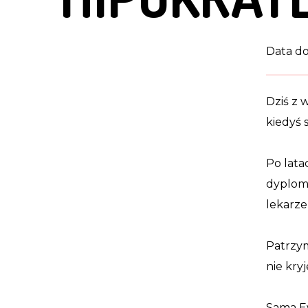
Data do
Dziś z 
kiedyś 
Po lata
dyplom 
lekarz
Patrzym
nie kry
Sama Ev