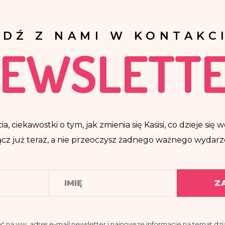
ĄDŹ Z NAMI W KONTAKCI
EWSLETT
ia, ciekawostki o tym, jak zmienia się Kasisi, co dzieje si
cz już teraz, a nie przeoczysz żadnego ważnego wydarz
Z
a ww. adres e-mail newsletter i najnowsze informacje na temat dział