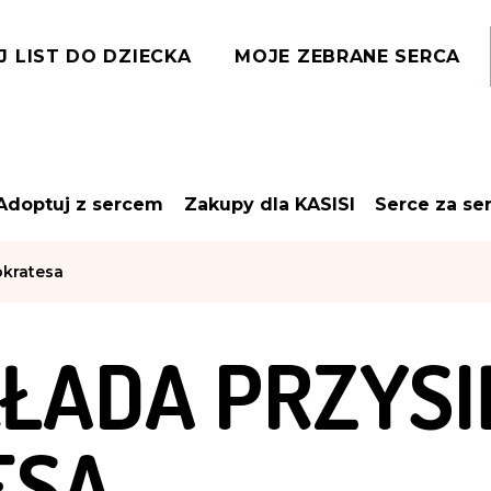
J LIST DO DZIECKA
MOJE ZEBRANE SERCA
Adoptuj z sercem
Zakupy dla KASISI
Serce za se
okratesa
KŁADA PRZYSI
ESA