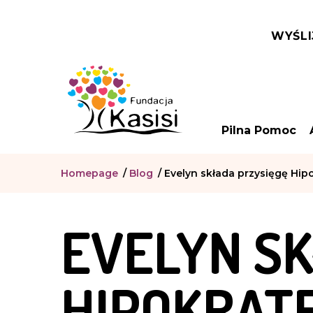
WYŚLI
Pilna Pomoc
Homepage
/
Blog
/
Evelyn składa przysięgę Hip
EVELYN S
HIPOKRAT