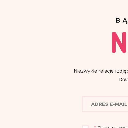
B
N
Niezwykłe relacje i zdjęc
Dołą
*
Chcę otrzymywać n