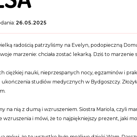
dania:
26.05.2025
wielką radością patrzyliśmy na Evelyn, podopieczną Domu
swoje marzenie: chciała zostać lekarką. Dziś to marzenie st
ch ciężkiej nauki, nieprzespanych nocy, egzaminów i prak
ukończenia studiów medycznych w Bydgoszczy. Złożyła p
em.
y na nią z dumą i wzruszeniem. Siostra Mariola, czyli mam
je wzruszenia i mówi, że to najpiękniejszy prezent, jaki m
a mówi, że to wszystko było możliwe dzięki Wam, Darczyńc