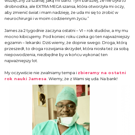
wdzięczny za szansę, jaką mi dano. Tym bardziej, że nie była to
drobnostka, ale EXTRA MEGA szansa, która otworzyła mi oczy,
aby zmienić świat i mam nadzieję, że uda mi się to zrobić w
neurochirurgii i w moim codziennym życiu.”
James za 2 tygodnie zaczyna ostatni – VI – rok studiów, a my mu
mocno kibicujemy. Pod koniec roku czeka go ten najważniejszy
egzamin – lekarski. Dziś wiemy, że dopnie swego. Droga, którą
przeszedł, to droga rozwijania skrzydeł, która niosła też za sobą
niepowodzenia, niezbędne by w końcu wykonać ten
najważniejszy lot.
My oczywiście nie zwalniamy tempa i
zbieramy na ostatni
rok nauki Jamesa
. Wiemy, że z Wami się uda. Na bank!