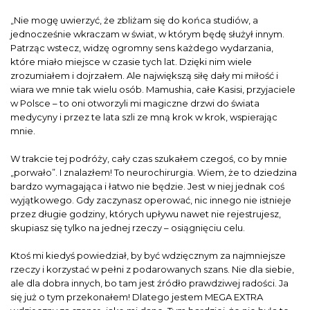
„Nie mogę uwierzyć, że zbliżam się do końca studiów, a
jednocześnie wkraczam w świat, w którym będę służył innym.
Patrząc wstecz, widzę ogromny sens każdego wydarzania,
które miało miejsce w czasie tych lat. Dzięki nim wiele
zrozumiałem i dojrzałem. Ale największą siłę dały mi miłość i
wiara we mnie tak wielu osób. Mamushia, całe Kasisi, przyjaciele
w Polsce – to oni otworzyli mi magiczne drzwi do świata
medycyny i przez te lata szli ze mną krok w krok, wspierając
mnie.
W trakcie tej podróży, cały czas szukałem czegoś, co by mnie
„porwało”. I znalazłem! To neurochirurgia. Wiem, że to dziedzina
bardzo wymagająca i łatwo nie będzie. Jest w niej jednak coś
wyjątkowego. Gdy zaczynasz operować, nic innego nie istnieje
przez długie godziny, których upływu nawet nie rejestrujesz,
skupiasz się tylko na jednej rzeczy – osiągnięciu celu.
Ktoś mi kiedyś powiedział, by być wdzięcznym za najmniejsze
rzeczy i korzystać w pełni z podarowanych szans. Nie dla siebie,
ale dla dobra innych, bo tam jest źródło prawdziwej radości. Ja
się już o tym przekonałem! Dlatego jestem MEGA EXTRA