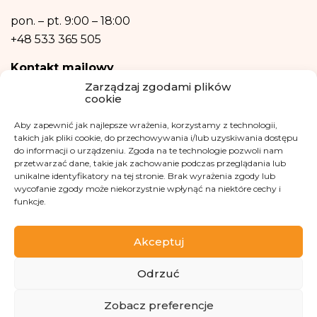
Dane osobowe nie będą przetwarzane w sposób zautomatyzowany w tym
również w formie profilowania.
pon. – pt.
9:00 – 18:00
+48 533 365 505
Kontakt mailowy
Zarządzaj zgodami plików
kontakt@fundacjakasisi.pl
cookie
Aby zapewnić jak najlepsze wrażenia, korzystamy z technologii,
Inspektor Danych Osobowych
takich jak pliki cookie, do przechowywania i/lub uzyskiwania dostępu
do informacji o urządzeniu. Zgoda na te technologie pozwoli nam
Klaudia Kwiatkowska
przetwarzać dane, takie jak zachowanie podczas przeglądania lub
iod@fundacjakasisi.pl
unikalne identyfikatory na tej stronie. Brak wyrażenia zgody lub
wycofanie zgody może niekorzystnie wpłynąć na niektóre cechy i
funkcje.
Odwiedź nas na
Akceptuj
Odrzuć
Zobacz preferencje
Copyright 2013-2026 Fundacja Kasisi KRS 0000457951