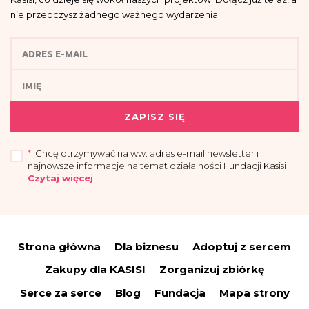
nie przeoczysz żadnego ważnego wydarzenia.
ZAPISZ SIĘ
*
Chcę otrzymywać na ww. adres e-mail newsletter i
najnowsze informacje na temat działalności Fundacji Kasisi
Czytaj więcej
„Przyjmuję do wiadomości, że administratorem moich danych osobowych jest
Fundacja Kasisi z siedzibą w Warszawie (04-694) przy ul. Pomiechowskiej
47/14.
Strona główna
Dla biznesu
Adoptuj z sercem
Administrator wyznaczył Inspektora Danych Osobowych, z którym można się
skontaktować drogą elektroniczną:
iod@fundacjakasisi.pl
Zakupy dla KASISI
Zorganizuj zbiórkę
Dane osobowe przetwarzane będą w celu:
Serce za serce
Blog
Fundacja
Mapa strony
a) wysyłki newslettera i informacji o działalności fundacji – co stanowi
uzasadniony interes administratora (polegający na promocji), na podstawie art.