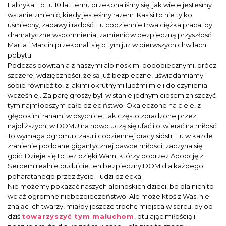
Fabryka. To tu 10 lat temu przekonaliśmy się, jak wiele jesteśmy
wstanie zmienić, kiedy jesteśmy razem. Kasisi to nie tylko
uśmiechy, zabawy i radość. Tu codziennie trwa ciężka praca, by
dramatyczne wspomnienia, zamienić w bezpieczną przyszłość.
Marta i Marcin przekonali się o tym już w pierwszych chwilach
pobytu.
Podczas powitania z naszymi albinoskimi podopiecznymi, prócz
szczerej wdzięczności, że są już bezpieczne, uświadamiamy
sobie również to, z jakimi okrutnymi ludźmi mieli do czynienia
wcześniej. Za parę groszy byli w stanie jednym ciosem zniszczyć
tym najmłodszym całe dzieciństwo. Okaleczone na ciele, z
głębokimi ranami w psychice, tak często zdradzone przez
najbliższych, w DOMU na nowo uczą się ufać i otwierać na miłość.
To wymaga ogromu czasu i codziennej pracy sióstr. Tu w każde
zranienie poddane gigantycznej dawce miłości, zaczyna się
goić. Dzieje się to też dzięki Wam, którzy poprzez Adopcję z
Sercem realnie budujcie ten bezpieczny DOM dla każdego
poharatanego przez życie i ludzi dziecka.
Nie możemy pokazać naszych albinoskich dzieci, bo dla nich to
wciaż ogromne niebezpieczeństwo. Ale może ktoś z Was, nie
znając ich twarzy, miałby jeszcze trochę miejsca w sercu, by od
dziś
towarzyszyć tym maluchom
, otulając miłością i