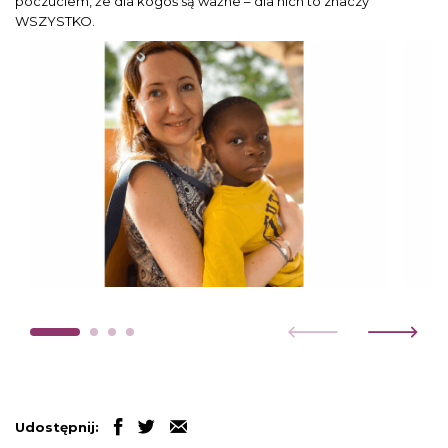
poczuciem, że dla kogoś są ważne – dla nich to znaczy
WSZYSTKO.
Udostępnij: