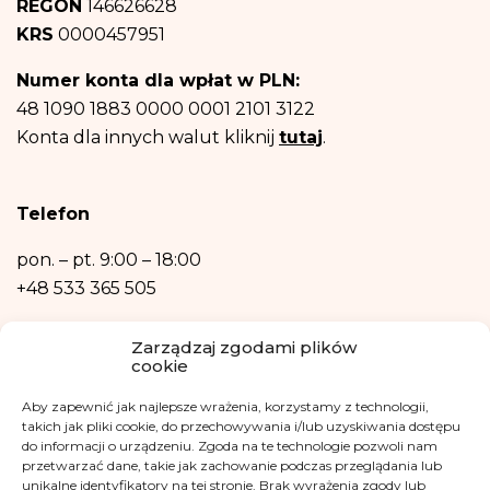
REGON
146626628
sprzeciwu – rezygnacji z newslettera
i informacji na temat fundacji.
Następnie – w niezbędnym zakresie, do realizacji celów wymienionych w
KRS
0000457951
punktach b) oraz c) powyżej.
Posiadasz prawo dostępu do treści swoich danych oraz prawo ich
Numer konta dla wpłat w PLN:
sprostowania, usunięcia, ograniczenia przetwarzania, prawo do przenoszenia
danych, prawo wniesienia sprzeciwu, prawo do przenoszenia danych.
48 1090 1883 0000 0001 2101 3122
Posiadasz również prawo wniesienia skargi do organu nadzorczego- Urzędu
Konta dla innych walut kliknij
tutaj
.
Ochrony Danych Osobowych, w razie uznania, iż przetwarzanie danych
osobowych narusza przepisy ogólnego rozporządzenia o ochronie danych
osobowych z dnia 27 kwietnia 2016 r.
Podanie danych osobowych jest niezbędne do zrealizowania ww. celów.
Telefon
Dane osobowe nie będą przetwarzane w sposób zautomatyzowany w tym
również w formie profilowania.
pon. – pt.
9:00 – 18:00
+48 533 365 505
Kontakt mailowy
Zarządzaj zgodami plików
cookie
kontakt@fundacjakasisi.pl
Aby zapewnić jak najlepsze wrażenia, korzystamy z technologii,
Inspektor Danych Osobowych
takich jak pliki cookie, do przechowywania i/lub uzyskiwania dostępu
do informacji o urządzeniu. Zgoda na te technologie pozwoli nam
przetwarzać dane, takie jak zachowanie podczas przeglądania lub
Klaudia Kwiatkowska
unikalne identyfikatory na tej stronie. Brak wyrażenia zgody lub