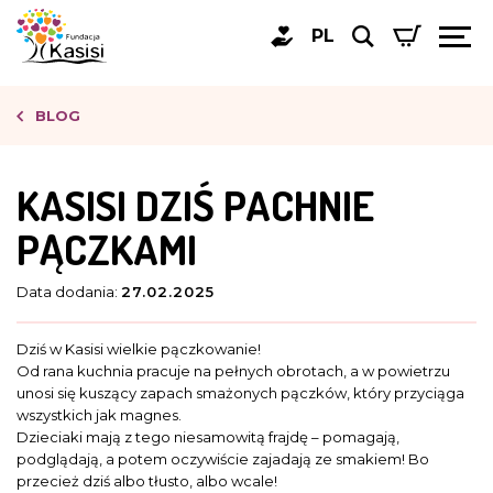
PL
BLOG
KASISI DZIŚ PACHNIE
PĄCZKAMI
Data dodania:
27.02.2025
Dziś w Kasisi wielkie pączkowanie!
Od rana kuchnia pracuje na pełnych obrotach, a w powietrzu
unosi się kuszący zapach smażonych pączków, który przyciąga
wszystkich jak magnes.
Dzieciaki mają z tego niesamowitą frajdę – pomagają,
podglądają, a potem oczywiście zajadają ze smakiem! Bo
przecież dziś albo tłusto, albo wcale!