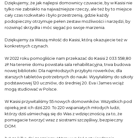
Dziękujemy, że jak najlepsi domownicy czuwacie, by w Kasisi nie
tylko nie zabrakło na najważniejsze rzeczy, ale też by to miejsce
cały czas rozkwitało i było przestrzenią, gdzie każdy
podopieczny otrzymuje pełen zestaw możliwości i narzędzi, by
rozwinąć skrzydła i móc sięgać po swoje marzenia.
Dziękujemy za Waszą miłość do Kasisi, którą okazujecie też w
konkretnych czynach.
W 2022 roku pomogliście nam przekazać do Kasisi 2 033 558,80
zł! Na terenie domu powstała sala rehabilitacyjna, trwa budowa
nowej biblioteki. Dla najmłodszych przybyło rowerków, dla
starszych tabletów potrzebnych do nauki. Wysyłaliśmy do szkoły
podstawowej 120 uczniów, do średniej 20. Eva i James wciąż
mogą studiować w Polsce.
W Kasisi przywitaliśmy 55 nowych domowników. Wszystkich pod
opieką jest ich dziś 220. To 220 wspaniałych młodych ludzi,
którzy dziś uśmiechają się do Was z wdzięcznością za to, że
pomagacie tworzyć wraz z siostrami szczęśliwy, bezpieczny
DOM.