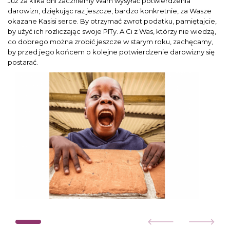
Już za kilka dni zaczniemy Wam wysyłać potwierdzenia
darowizn, dziękując raz jeszcze, bardzo konkretnie, za Wasze
okazane Kasisi serce. By otrzymać zwrot podatku, pamiętajcie,
by użyć ich rozliczając swoje PITy. A Ci z Was, którzy nie wiedzą,
co dobrego można zrobić jeszcze w starym roku, zachęcamy,
by przed jego końcem o kolejne potwierdzenie darowizny się
postarać.