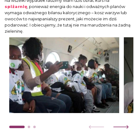
Na wszelki wypadek radzimy Wam dziś obrać kurs na
spiżarnię
, ponieważ energia do nauki i odważnych planów
wymaga odważnego bilansu kalorycznego – kosz warzyw lub
owoców to najwspanialszy prezent, jaki możecie im dziś
podarować. I obiecujemy, że tutaj nie ma marudzenia na żadną
zieleninę.