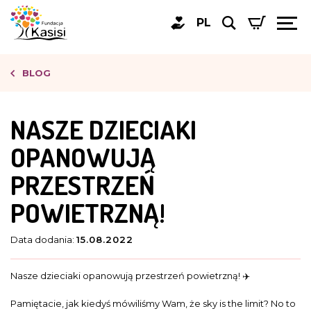
PL
BLOG
NASZE DZIECIAKI
OPANOWUJĄ
PRZESTRZEŃ
POWIETRZNĄ!
Data dodania:
15.08.2022
Nasze dzieciaki opanowują przestrzeń powietrzną! ✈️
Pamiętacie, jak kiedyś mówiliśmy Wam, że sky is the limit? No to