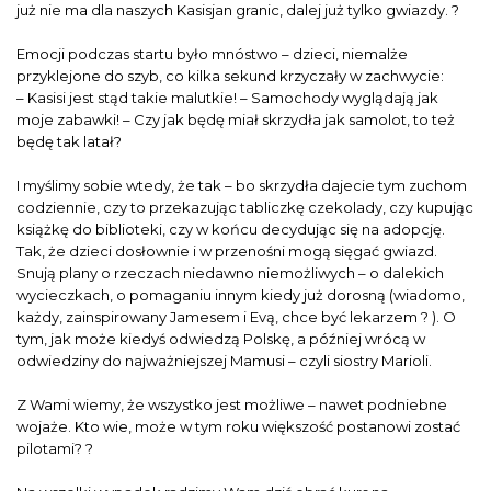
już nie ma dla naszych Kasisjan granic, dalej już tylko gwiazdy. ?
Emocji podczas startu było mnóstwo – dzieci, niemalże
przyklejone do szyb, co kilka sekund krzyczały w zachwycie:
– Kasisi jest stąd takie malutkie! – Samochody wyglądają jak
moje zabawki! – Czy jak będę miał skrzydła jak samolot, to też
będę tak latał?
I myślimy sobie wtedy, że tak – bo skrzydła dajecie tym zuchom
codziennie, czy to przekazując tabliczkę czekolady, czy kupując
książkę do biblioteki, czy w końcu decydując się na adopcję.
Tak, że dzieci dosłownie i w przenośni mogą sięgać gwiazd.
Snują plany o rzeczach niedawno niemożliwych – o dalekich
wycieczkach, o pomaganiu innym kiedy już dorosną (wiadomo,
każdy, zainspirowany Jamesem i Evą, chce być lekarzem ? ). O
tym, jak może kiedyś odwiedzą Polskę, a później wrócą w
odwiedziny do najważniejszej Mamusi – czyli siostry Marioli.
Z Wami wiemy, że wszystko jest możliwe – nawet podniebne
wojaże. Kto wie, może w tym roku większość postanowi zostać
pilotami? ?