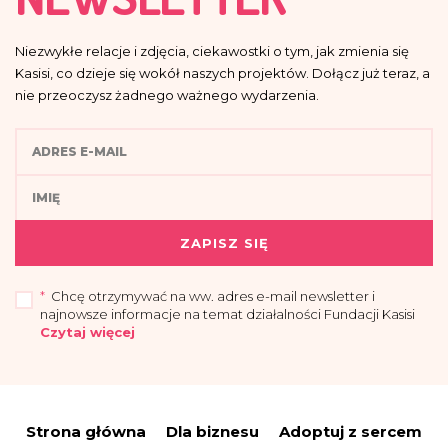
Niezwykłe relacje i zdjęcia, ciekawostki o tym, jak zmienia się
Kasisi, co dzieje się wokół naszych projektów. Dołącz już teraz, a
nie przeoczysz żadnego ważnego wydarzenia.
ZAPISZ SIĘ
*
Chcę otrzymywać na ww. adres e-mail newsletter i
najnowsze informacje na temat działalności Fundacji Kasisi
Czytaj więcej
„Przyjmuję do wiadomości, że administratorem moich danych osobowych jest
Fundacja Kasisi z siedzibą w Warszawie (04-694) przy ul. Pomiechowskiej
47/14.
Strona główna
Dla biznesu
Adoptuj z sercem
Administrator wyznaczył Inspektora Danych Osobowych, z którym można się