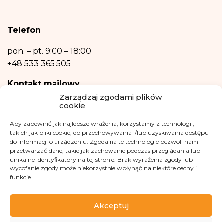
osobowych narusza przepisy ogólnego rozporządzenia o ochronie danych
osobowych z dnia 27 kwietnia 2016 r.
Podanie danych osobowych jest niezbędne do zrealizowania ww. celów.
Telefon
Dane osobowe nie będą przetwarzane w sposób zautomatyzowany w tym
również w formie profilowania.
pon. – pt.
9:00 – 18:00
+48 533 365 505
Kontakt mailowy
Zarządzaj zgodami plików
kontakt@fundacjakasisi.pl
cookie
Aby zapewnić jak najlepsze wrażenia, korzystamy z technologii,
Inspektor Danych Osobowych
takich jak pliki cookie, do przechowywania i/lub uzyskiwania dostępu
do informacji o urządzeniu. Zgoda na te technologie pozwoli nam
Klaudia Kwiatkowska
przetwarzać dane, takie jak zachowanie podczas przeglądania lub
iod@fundacjakasisi.pl
unikalne identyfikatory na tej stronie. Brak wyrażenia zgody lub
wycofanie zgody może niekorzystnie wpłynąć na niektóre cechy i
funkcje.
Odwiedź nas na
Akceptuj