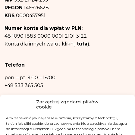
Dane osobowe będą przechowywane do czasu wyrażenia przez Ciebie
REGON
146626628
sprzeciwu – rezygnacji z newslettera
i informacji na temat fundacji.
Następnie – w niezbędnym zakresie, do realizacji celów wymienionych w
KRS
0000457951
punktach b) oraz c) powyżej.
Posiadasz prawo dostępu do treści swoich danych oraz prawo ich
Numer konta dla wpłat w PLN:
sprostowania, usunięcia, ograniczenia przetwarzania, prawo do przenoszenia
danych, prawo wniesienia sprzeciwu, prawo do przenoszenia danych.
48 1090 1883 0000 0001 2101 3122
Posiadasz również prawo wniesienia skargi do organu nadzorczego- Urzędu
Konta dla innych walut kliknij
tutaj
.
Ochrony Danych Osobowych, w razie uznania, iż przetwarzanie danych
osobowych narusza przepisy ogólnego rozporządzenia o ochronie danych
osobowych z dnia 27 kwietnia 2016 r.
Podanie danych osobowych jest niezbędne do zrealizowania ww. celów.
Telefon
Dane osobowe nie będą przetwarzane w sposób zautomatyzowany w tym
również w formie profilowania.
pon. – pt.
9:00 – 18:00
+48 533 365 505
Kontakt mailowy
Zarządzaj zgodami plików
cookie
kontakt@fundacjakasisi.pl
Aby zapewnić jak najlepsze wrażenia, korzystamy z technologii,
Inspektor Danych Osobowych
takich jak pliki cookie, do przechowywania i/lub uzyskiwania dostępu
do informacji o urządzeniu. Zgoda na te technologie pozwoli nam
przetwarzać dane, takie jak zachowanie podczas przeglądania lub