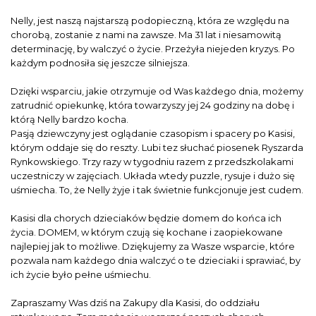
Nelly, jest naszą najstarszą podopieczną, która ze względu na
chorobą, zostanie z nami na zawsze. Ma 31 lat i niesamowitą
determinację, by walczyć o życie. Przeżyła niejeden kryzys. Po
każdym podnosiła się jeszcze silniejsza.
Dzięki wsparciu, jakie otrzymuje od Was każdego dnia, możemy
zatrudnić opiekunkę, która towarzyszy jej 24 godziny na dobę i
którą Nelly bardzo kocha.
Pasją dziewczyny jest oglądanie czasopism i spacery po Kasisi,
którym oddaje się do reszty. Lubi tez słuchać piosenek Ryszarda
Rynkowskiego. Trzy razy w tygodniu razem z przedszkolakami
uczestniczy w zajęciach. Układa wtedy puzzle, rysuje i dużo się
uśmiecha. To, że Nelly żyje i tak świetnie funkcjonuje jest cudem.
Kasisi dla chorych dzieciaków będzie domem do końca ich
życia. DOMEM, w którym czują się kochane i zaopiekowane
najlepiej jak to możliwe. Dziękujemy za Wasze wsparcie, które
pozwala nam każdego dnia walczyć o te dzieciaki i sprawiać, by
ich życie było pełne uśmiechu.
Zapraszamy Was dziś na Zakupy dla Kasisi, do oddziału