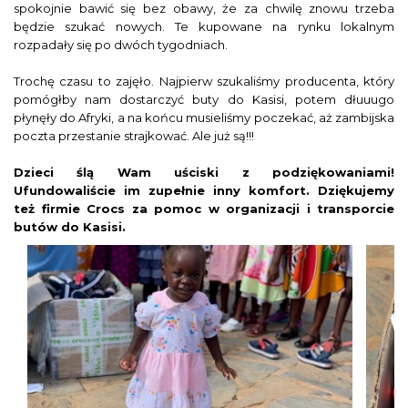
spokojnie bawić się bez obawy, że za chwilę znowu trzeba
będzie szukać nowych. Te kupowane na rynku lokalnym
rozp
adały się po dwóch tygodniach.
Trochę czasu to zajęło. Najpierw szukaliśmy producenta, który
pomógłby nam dostarczyć buty do Kasisi, potem dłuuugo
płynęły do Afryki, a na końcu musieliśmy poczekać, aż zambijska
poczta przestanie strajkować. Ale już są!!!
Dzieci ślą Wam uściski z podziękowaniami!
Ufundowaliście im zupełnie inny komfort. Dziękujemy
też firmie Crocs za pomoc w organizacji i transporcie
butów do Kasisi.