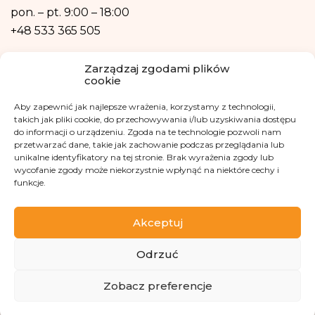
również w formie profilowania.
pon. – pt.
9:00 – 18:00
+48 533 365 505
Kontakt mailowy
Zarządzaj zgodami plików
cookie
kontakt@fundacjakasisi.pl
Aby zapewnić jak najlepsze wrażenia, korzystamy z technologii,
Inspektor Danych Osobowych
takich jak pliki cookie, do przechowywania i/lub uzyskiwania dostępu
do informacji o urządzeniu. Zgoda na te technologie pozwoli nam
przetwarzać dane, takie jak zachowanie podczas przeglądania lub
Klaudia Kwiatkowska
unikalne identyfikatory na tej stronie. Brak wyrażenia zgody lub
iod@fundacjakasisi.pl
wycofanie zgody może niekorzystnie wpłynąć na niektóre cechy i
funkcje.
Odwiedź nas na
Akceptuj
Odrzuć
Zobacz preferencje
Copyright 2013-2026 Fundacja Kasisi KRS 0000457951