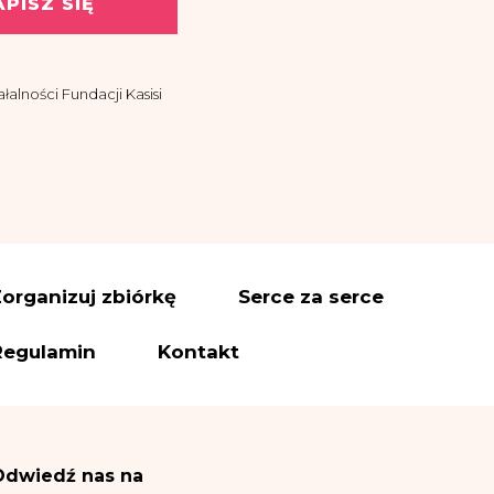
APISZ SIĘ
alności Fundacji Kasisi
asisi z siedzibą w
ować drogą
organizuj zbiórkę
Serce za serce
es administratora
Regulamin
Kontakt
ettera i informacji – na
wiązanych z realizacją
Odwiedź nas na
 f RODO.