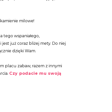
 kamienie milowe!
na tego wspaniałego,
est już coraz bliżej mety. Do niej
ącznie dzięki Wam.
im placu zabaw, razem z innymi
rcia.
Czy podacie mu swoją