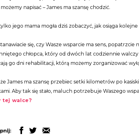
możemy napisać – James ma szansę chodzić.
ylko jego mama mogła dziś zobaczyć, jak osiąga kolejne
tanawiacie się, czy Wasze wsparcie ma sens, popatrzcie 
niętego chłopca, który od dwóch lat codziennie walczy i j
żają go dni rehabilitacji, którą możemy zorganizować wył
że James ma szansę przebiec setki kilometrów po kasisk
kami. Aby tak się stało, maluch potrzebuje Waszego wspa
 tej walce?
pnij: