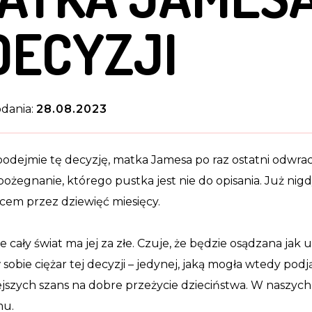
DECYZJI
dania:
28.08.2023
odejmie tę decyzję, matka Jamesa po raz ostatni odwrac
 pożegnanie, którego pustka jest nie do opisania. Już nigdy
cem przez dziewięć miesięcy.
że cały świat ma jej za złe. Czuje, że będzie osądzana jak 
w sobie ciężar tej decyzji – jedynej, jaką mogła wtedy pod
jszych szans na dobre przeżycie dzieciństwa. W naszych 
mu.