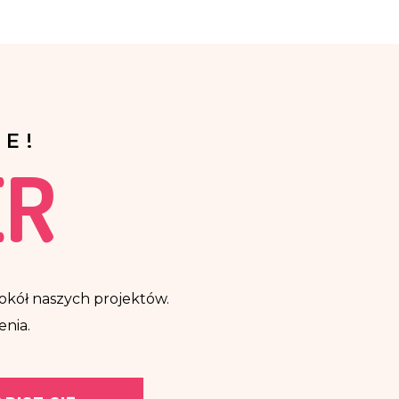
E!
ER
ę wokół naszych projektów.
enia.