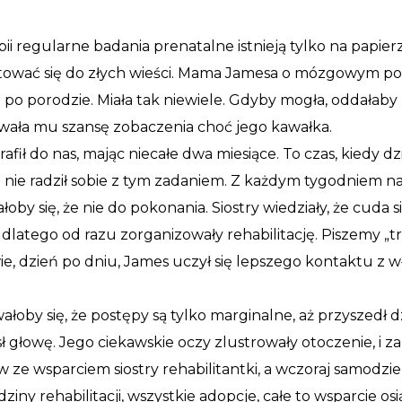
i regularne badania prenatalne istnieją tylko na papier
ować się do złych wieści. Mama Jamesa o mózgowym por
 po porodzie. Miała tak niewiele. Gdyby mogła, oddałaby 
ała mu szansę zobaczenia choć jego kawałka.
rafił do nas, mając niecałe dwa miesiące. To czas, kiedy 
nie radził sobie z tym zadaniem. Z każdym tygodniem n
oby się, że nie do pokonania. Siostry wiedziały, że cuda s
dlatego od razu zorganizowały rehabilitację. Piszemy „tro
wie, dzień po dniu, James uczył się lepszego kontaktu z 
ałoby się, że postępy są tylko marginalne, aż przyszedł 
ł głowę. Jego ciekawskie oczy zlustrowały otoczenie, i zan
w ze wsparciem siostry rehabilitantki, a wczoraj samodzi
ziny rehabilitacji, wszystkie adopcje, całe to wsparcie o