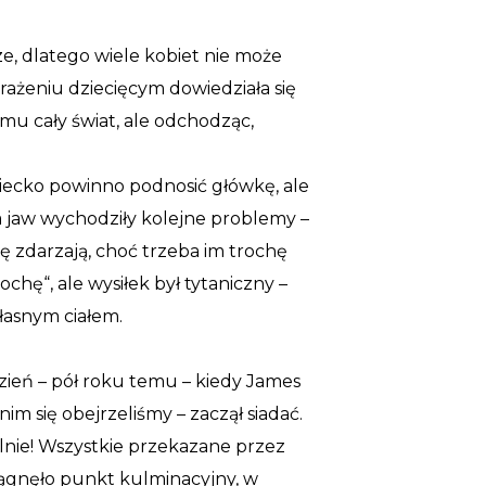
ze, dlatego wiele kobiet nie może
ażeniu dziecięcym dowiedziała się
mu cały świat, ale odchodząc,
dziecko powinno podnosić główkę, ale
a jaw wychodziły kolejne problemy –
ię zdarzają, choć trzeba im trochę
chę“, ale wysiłek był tytaniczny –
własnym ciałem.
dzień – pół roku temu – kiedy James
im się obejrzeliśmy – zaczął siadać.
elnie! Wszystkie przekazane przez
siągnęło punkt kulminacyjny, w