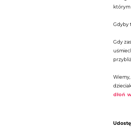
którym 
Gdyby t
Gdy zas
uśmiech
przybli
Wiemy, 
dziecia
dłoń w
Udostę