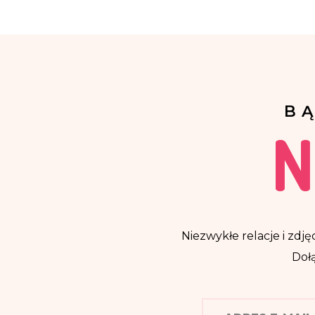
B
N
Niezwykłe relacje i zdjęc
Dołą