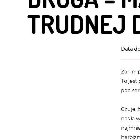
TRUDNEJ 
Data do
Zanim p
To jest
pod ser
Czuje, 
nosiła 
najmnie
heroiz