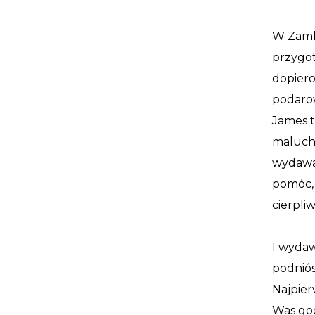
W Zambi
przygot
dopiero
podarow
James t
maluch 
wydawał
pomóc, 
cierpli
I wydaw
podniós
Najpier
Was god