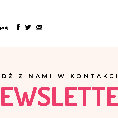
pnij:
ĄDŹ Z NAMI W KONTAKCI
EWSLETT