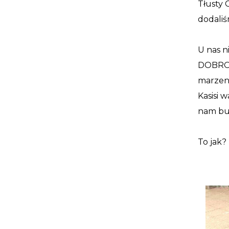
Tłusty 
dodaliś
U nas n
DOBRO w
marzeni
Kasisi 
nam bu
To jak?