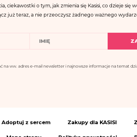
ia, ciekawostki o tym, jak zmienia się Kasisi, co dzieje si
cz już teraz, a nie przeoczysz żadnego ważnego wydarz
Z
a ww. adres e-mail newsletter i najnowsze informacje na temat dział
domości, że administratorem moich danych osobowych jest Fundacja K
 przy ul. Pomiechowskiej 47/14.
znaczył Inspektora Danych Osobowych, z którym można się skontakt
@fundacjakasisi.pl
etwarzane będą w celu:
Adoptuj z sercem
Zakupy dla KASISI
Z
tera i informacji o działalności fundacji – co stanowi uzasadniony inter