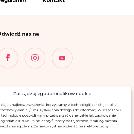
Regulamin
Kontakt
ettera i informacji – na
wiązanych z realizacją
Odwiedź nas na
 f RODO.
i
wysyłki newslettera i
i na podstawie przepisów
międzynarodowej.
gnacji z newslettera
i
 wymienionych w punktach
ia, ograniczenia
Zarządzaj zgodami plików cookie
przenoszenia danych.
ć jak najlepsze wrażenia, korzystamy z technologii, takich jak pliki
 Danych Osobowych, w
przechowywania i/lub uzyskiwania dostępu do informacji o urządzeniu.
ądzenia o ochronie
 technologie pozwoli nam przetwarzać dane, takie jak zachowanie
eglądania lub unikalne identyfikatory na tej stronie. Brak wyrażenia
ycofanie zgody może niekorzystnie wpłynąć na niektóre cechy i