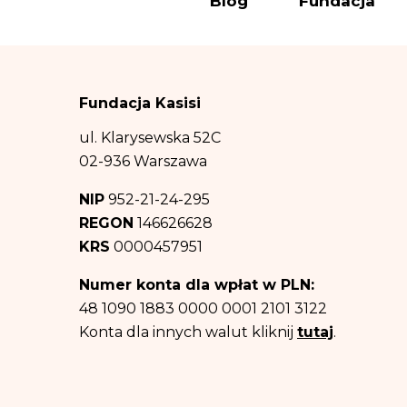
Blog
Fundacja
(polegający na prom
(b) wypełnienia o
podstawie art. 6 us
(c) obrony przed 
Fundacja Kasisi
ww. celów – co sta
Odbiorcą danych 
ul. Klarysewska 52C
informacji na tem
02-936 Warszawa
prawa. Dane osob
NIP
952-21-24-295
Dane osobowe będ
REGON
146626628
informacji na tem
KRS
0000457951
b) oraz c) powyżej
Posiadasz prawo d
Numer konta dla wpłat w PLN:
przetwarzania, pr
48 1090 1883 0000 0001 2101 3122
Posiadasz równie
Konta dla innych walut kliknij
tutaj
.
razie uznania, iż
danych osobowych 
Podanie danych o