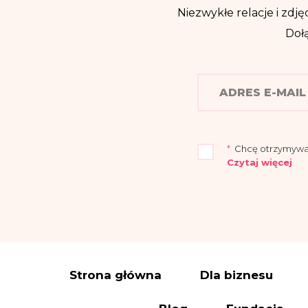
Niezwykłe relacje i zdjęc
Dołą
*
Chcę otrzymywać n
Czytaj więcej
„Przyjmuję do wia
Warszawie (04-694)
Administrator wy
elektroniczną:
iod
Dane osobowe prz
Strona główna
Dla biznesu
a) wysyłki newslet