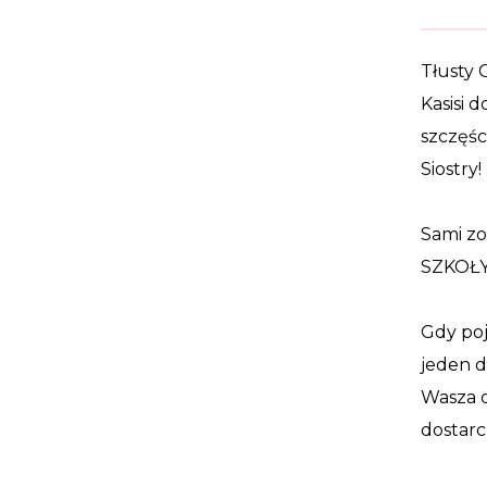
Tłusty 
Kasisi 
szczęśc
Siostry!
Sami zo
SZKOŁY!
Gdy poj
jeden dz
Wasza d
dostarc