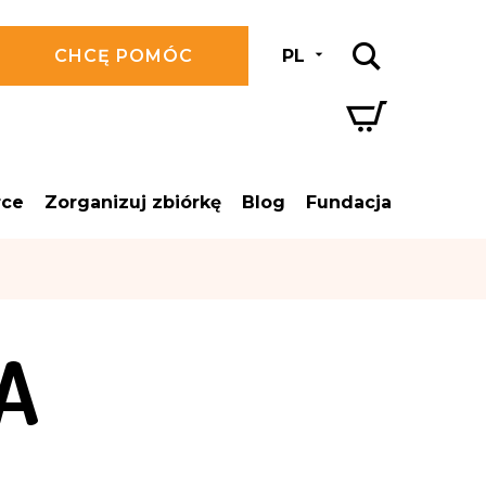
CHCĘ POMÓC
PL
rce
Zorganizuj zbiórkę
Blog
Fundacja
A