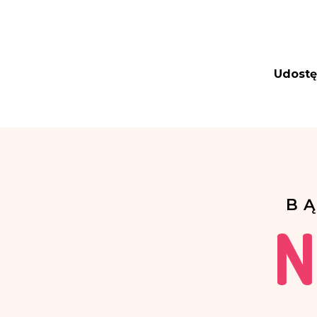
Udostę
B
N