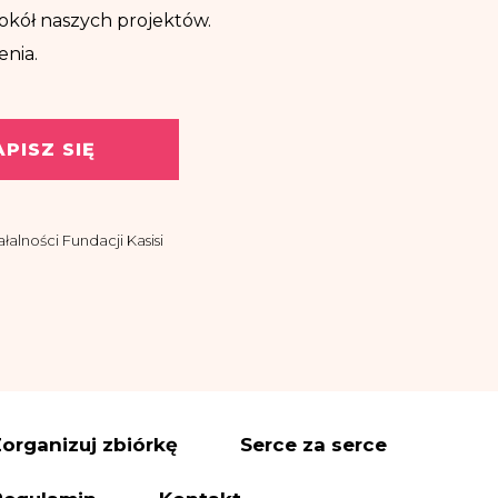
ę wokół naszych projektów.
enia.
APISZ SIĘ
alności Fundacji Kasisi
asisi z siedzibą w
ować drogą
organizuj zbiórkę
Serce za serce
es administratora