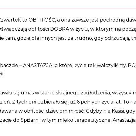
Czwartek to OBFITOŚĆ, a ona zawsze jest pochodną daw
doświadczają obfitości DOBRA w życiu, w którym na począ
ie tam, gdzie dla innych jest za trudno, gdy odrzucają, tra
baczcie – ANASTAZJA, o której życie tak walczyliśmy,
!!
awiła się u nas w stanie skrajnego zagłodzenia, wszyscy m
ień. Z tych dni uzbierało się już 6 pełnych życia lat. To n
awana w obfitości dzieciom miłość. Gdyby nie Kasisi, gdy
zacie do Spiżarni, w tym mleko terapeutyczne, Anastazja 