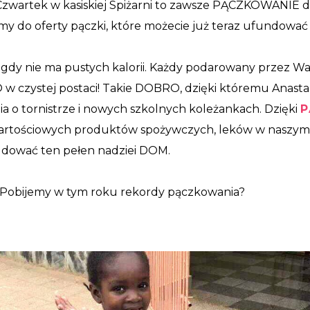
Czwartek w kasiskiej Spiżarni to zawsze PĄCZKOWANIE do
my do oferty pączki, które możecie już teraz ufundować
igdy nie ma pustych kalorii. Każdy podarowany przez W
 czystej postaci! Takie DOBRO, dzięki któremu Anastazja
a o tornistrze i nowych szkolnych koleżankach. Dzięki
P
wartościowych produktów spożywczych, leków w naszym 
dować ten pełen nadziei DOM.
 Pobijemy w tym roku rekordy pączkowania?