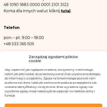
sprostowania, usunięcia, ograniczenia przetwarzania, prawo do przenoszenia
danych, prawo wniesienia sprzeciwu, prawo do przenoszenia danych.
48 1090 1883 0000 0001 2101 3122
Posiadasz również prawo wniesienia skargi do organu nadzorczego- Urzędu
Konta dla innych walut kliknij
tutaj
.
Ochrony Danych Osobowych, w razie uznania, iż przetwarzanie danych
osobowych narusza przepisy ogólnego rozporządzenia o ochronie danych
osobowych z dnia 27 kwietnia 2016 r.
Podanie danych osobowych jest niezbędne do zrealizowania ww. celów.
Telefon
Dane osobowe nie będą przetwarzane w sposób zautomatyzowany w tym
również w formie profilowania.
pon. – pt.
9:00 – 18:00
+48 533 365 505
Kontakt mailowy
Zarządzaj zgodami plików
cookie
kontakt@fundacjakasisi.pl
Aby zapewnić jak najlepsze wrażenia, korzystamy z technologii,
Inspektor Danych Osobowych
takich jak pliki cookie, do przechowywania i/lub uzyskiwania dostępu
do informacji o urządzeniu. Zgoda na te technologie pozwoli nam
przetwarzać dane, takie jak zachowanie podczas przeglądania lub
Klaudia Kwiatkowska
unikalne identyfikatory na tej stronie. Brak wyrażenia zgody lub
iod@fundacjakasisi.pl
wycofanie zgody może niekorzystnie wpłynąć na niektóre cechy i
funkcje.
Odwiedź nas na