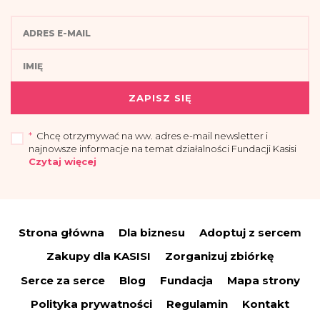
ZAPISZ SIĘ
*
Chcę otrzymywać na ww. adres e-mail newsletter i
najnowsze informacje na temat działalności Fundacji Kasisi
Czytaj więcej
„Przyjmuję do wiadomości, że administratorem moich danych osobowych jest
Fundacja Kasisi z siedzibą w Warszawie (04-694) przy ul. Pomiechowskiej
47/14.
Strona główna
Dla biznesu
Adoptuj z sercem
Administrator wyznaczył Inspektora Danych Osobowych, z którym można się
skontaktować drogą elektroniczną:
iod@fundacjakasisi.pl
Zakupy dla KASISI
Zorganizuj zbiórkę
Dane osobowe przetwarzane będą w celu:
Serce za serce
Blog
Fundacja
Mapa strony
a) wysyłki newslettera i informacji o działalności fundacji – co stanowi
uzasadniony interes administratora (polegający na promocji), na podstawie art.
Polityka prywatności
Regulamin
Kontakt
6 ust. 1 lit. f RODO;