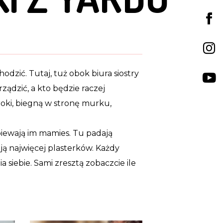
chodzić. Tutaj, tuż obok biura siostry
rządzić, a kto będzie raczej
roki, biegną w stronę murku,
śpiewają im mamies. Tu padają
ają najwięcej plasterków. Każdy
 siebie. Sami zresztą zobaczcie ile