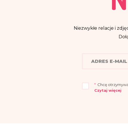
Niezwykłe relacje i zdjęc
Dołą
*
Chcę otrzymywać n
Czytaj więcej
„Przyjmuję do wia
Warszawie (04-694)
Administrator wy
elektroniczną:
iod