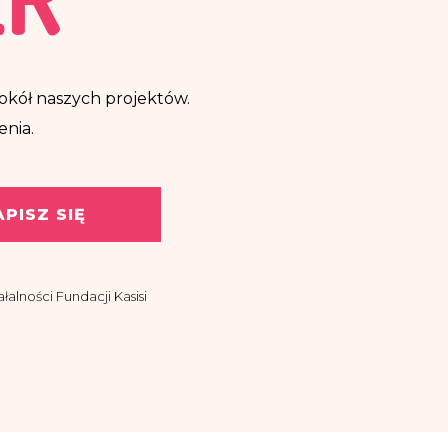
ę wokół naszych projektów.
enia.
APISZ SIĘ
alności Fundacji Kasisi
asisi z siedzibą w
ować drogą