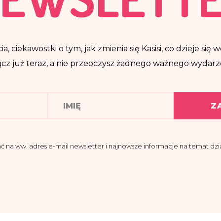
ia, ciekawostki o tym, jak zmienia się Kasisi, co dzieje si
cz już teraz, a nie przeoczysz żadnego ważnego wydarz
Z
a ww. adres e-mail newsletter i najnowsze informacje na temat dział
domości, że administratorem moich danych osobowych jest Fundacja K
 przy ul. Pomiechowskiej 47/14.
znaczył Inspektora Danych Osobowych, z którym można się skontakt
@fundacjakasisi.pl