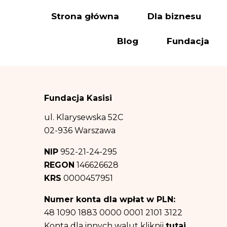
Dane osobowe prz
Strona główna
Dla biznesu
a) wysyłki newslet
Blog
Fundacja
(polegający na prom
(b) wypełnienia o
podstawie art. 6 us
(c) obrony przed 
Fundacja Kasisi
ww. celów – co sta
Odbiorcą danych 
ul. Klarysewska 52C
informacji na tem
02-936 Warszawa
prawa. Dane osob
NIP
952-21-24-295
Dane osobowe będ
REGON
146626628
informacji na tem
KRS
0000457951
b) oraz c) powyżej
Posiadasz prawo d
Numer konta dla wpłat w PLN:
przetwarzania, pr
48 1090 1883 0000 0001 2101 3122
Posiadasz równie
Konta dla innych walut kliknij
tutaj
.