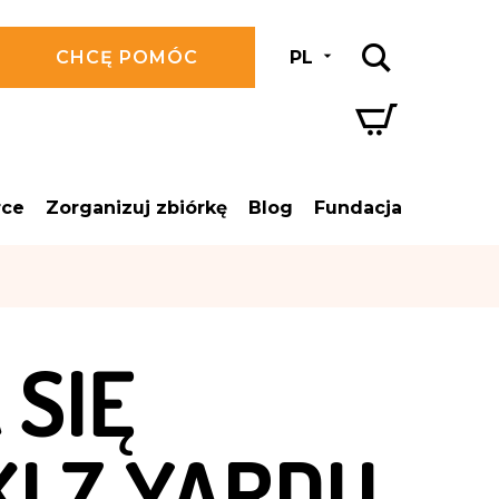
CHCĘ POMÓC
PL
rce
Zorganizuj zbiórkę
Blog
Fundacja
 SIĘ
I Z YARDU