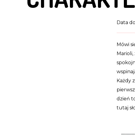
Data do
Mówi się
Marioli,
spokojn
wspinaj
Każdy z
pierwsz
dzień t
tutaj sł