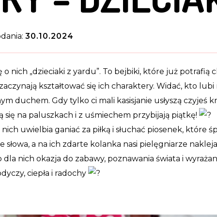
dania:
30.10.2024
 o nich „dzieciaki z yardu”. To bejbiki, które już potrafią 
 zaczynają kształtować się ich charaktery. Widać, kto lubi 
ym duchem. Gdy tylko ci mali kasisjanie usłyszą czyjeś k
ą się na paluszkach i z uśmiechem przybijają piątkę!
 nich uwielbia ganiać za piłką i słuchać piosenek, które 
e słowa, a na ich zdarte kolanka nasi pielęgniarze naklej
o dla nich okazja do zabawy, poznawania świata i wyrażania
odyczy, ciepła i radochy