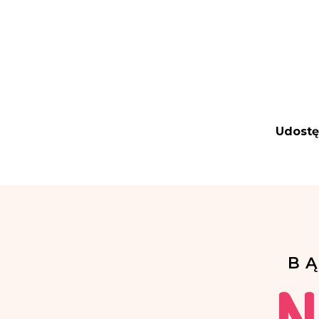
Udostę
B
N