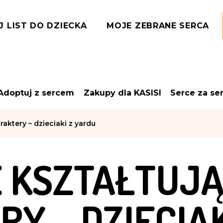
J LIST DO DZIECKA
MOJE ZEBRANE SERCA
Adoptuj z sercem
Zakupy dla KASISI
Serce za se
raktery – dzieciaki z yardu
E KSZTAŁTUJĄ
Y – DZIECIAK