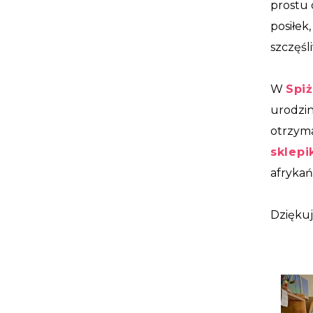
prostu 
posiłek
szczęśl
W
Spiż
urodzin
otrzym
sklepi
afrykań
Dziękuj