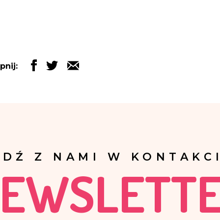
pnij:
ĄDŹ Z NAMI W KONTAKCI
EWSLETT