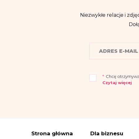
Niezwykłe relacje i zdjęc
Dołą
*
Chcę otrzymywać n
Czytaj więcej
„Przyjmuję do wia
Warszawie (04-694)
Administrator wy
elektroniczną:
iod
Dane osobowe prz
Strona główna
Dla biznesu