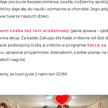
daje poczucie bezpieczeństwa, zwykły codzienny spokój,
, który daje siłę do nauki i wzmacnia w chorobie. Jego 
iwe twarze naszych dzieci.
arni czeka też tort urodzinowy
(jasna sprawa – zjed
owa akcja. Za każde Zakupy dla Kasisi zrobione od dziś do
acie podwojoną liczbę punktów w programie
Serce za
ku
, sprawicie przyjemność dzieciakom, a sobie szansę na
skich nagród.
emy, że tworzycie z nami ten DOM!