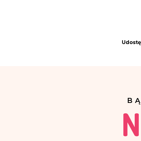
Udostę
B
N