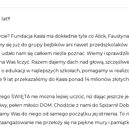
lat!!!
ie? Fundacja Kasisi ma dokładnie tyle co Alick, Faustyna, N
my się już do grupy bejbików ani nawet przedszkolaków. J
 udało nam się całkiem nieźle poznać. Wiemy i sprawdzili
a Was liczyć. Razem dajemy dach nad głową, szczęśliwe d
o edukacji w najlepszych szkołach, pomagamy w realizowa
e 9 lat przekazaliśmy do Kasisi ponad 14 milionów złotych
szego ŚWIĘTA nie można lepiej uczcić, niż dając jeszc
wy, pełen miłości DOM. Chodźcie z nami do Spiżarni! Dobr
amy Was do niego od samego początku jej istnienia. To ni
aangażowanie nie przełoży się na piękne mury i pamiątko