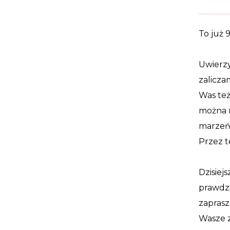
To już 9 
Uwierzyc
zalicza
Was też
można n
marzeń 
Przez t
Dzisiej
prawdzi
zaprasz
Wasze z