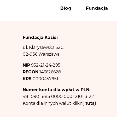
a) wysyłki newslet
Blog
Fundacja
(polegający na prom
(b) wypełnienia o
podstawie art. 6 us
(c) obrony przed 
Fundacja Kasisi
ww. celów – co sta
Odbiorcą danych 
ul. Klarysewska 52C
informacji na tem
02-936 Warszawa
prawa. Dane osob
NIP
952-21-24-295
Dane osobowe będ
REGON
146626628
informacji na tem
KRS
0000457951
b) oraz c) powyżej
Posiadasz prawo d
Numer konta dla wpłat w PLN:
przetwarzania, pr
48 1090 1883 0000 0001 2101 3122
Posiadasz równie
Konta dla innych walut kliknij
tutaj
.
razie uznania, iż
danych osobowych 