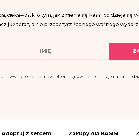
ia, ciekawostki o tym, jak zmienia się Kasisi, co dzieje si
cz już teraz, a nie przeoczysz żadnego ważnego wydarz
Z
a ww. adres e-mail newsletter i najnowsze informacje na temat dział
domości, że administratorem moich danych osobowych jest Fundacja K
 przy ul. Pomiechowskiej 47/14.
znaczył Inspektora Danych Osobowych, z którym można się skontakt
@fundacjakasisi.pl
etwarzane będą w celu:
Adoptuj z sercem
Zakupy dla KASISI
Z