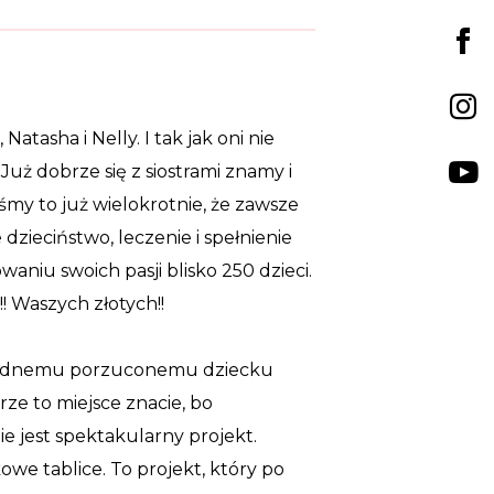
atasha i Nelly. I tak jak oni nie
uż dobrze się z siostrami znamy i
śmy to już wielokrotnie, że zawsze
zieciństwo, leczenie i spełnienie
niu swoich pasji blisko 250 dzieci.
!! Waszych złotych!!
ze jednemu porzuconemu dziecku
ze to miejsce znacie, bo
e jest spektakularny projekt.
we tablice. To projekt, który po