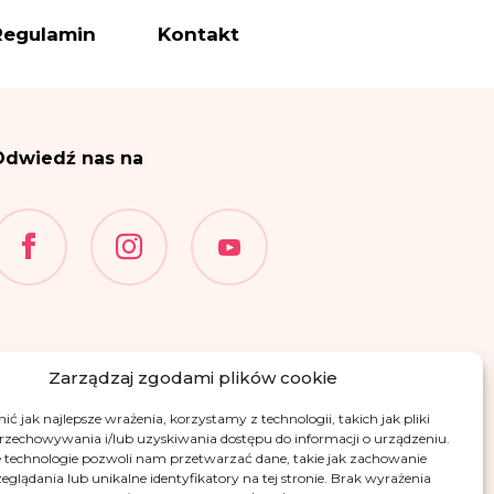
es administratora
Regulamin
Kontakt
ettera i informacji – na
wiązanych z realizacją
Odwiedź nas na
 f RODO.
i
wysyłki newslettera i
i na podstawie przepisów
międzynarodowej.
gnacji z newslettera
i
 wymienionych w punktach
ia, ograniczenia
Zarządzaj zgodami plików cookie
przenoszenia danych.
ć jak najlepsze wrażenia, korzystamy z technologii, takich jak pliki
 Danych Osobowych, w
przechowywania i/lub uzyskiwania dostępu do informacji o urządzeniu.
ądzenia o ochronie
 technologie pozwoli nam przetwarzać dane, takie jak zachowanie
eglądania lub unikalne identyfikatory na tej stronie. Brak wyrażenia