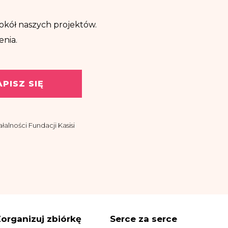
ę wokół naszych projektów.
enia.
APISZ SIĘ
alności Fundacji Kasisi
asisi z siedzibą w
ować drogą
organizuj zbiórkę
Serce za serce