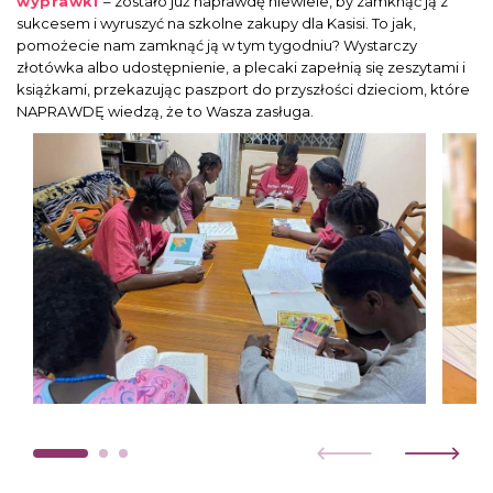
wyprawki
– zostało już naprawdę niewiele, by zamknąć ją z
sukcesem i wyruszyć na szkolne zakupy dla Kasisi. To jak,
pomożecie nam zamknąć ją w tym tygodniu? Wystarczy
złotówka albo udostępnienie, a plecaki zapełnią się zeszytami i
książkami, przekazując paszport do przyszłości dzieciom, które
NAPRAWDĘ wiedzą, że to Wasza zasługa.