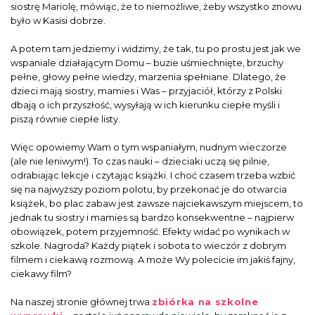
siostrę Mariolę, mówiąc, że to niemożliwe, żeby wszystko znowu
było w Kasisi dobrze.
A potem tam jedziemy i widzimy, że tak, tu po prostu jest jak we
wspaniale działającym Domu – buzie uśmiechnięte, brzuchy
pełne, głowy pełne wiedzy, marzenia spełniane. Dlatego, że
dzieci mają siostry, mamies i Was – przyjaciół, którzy z Polski
dbają o ich przyszłość, wysyłają w ich kierunku ciepłe myśli i
piszą równie ciepłe listy.
Więc opowiemy Wam o tym wspaniałym, nudnym wieczorze
(ale nie leniwym!). To czas nauki – dzieciaki uczą się pilnie,
odrabiając lekcje i czytając książki. I choć czasem trzeba wzbić
się na najwyższy poziom polotu, by przekonać je do otwarcia
książek, bo plac zabaw jest zawsze najciekawszym miejscem, to
jednak tu siostry i mamies są bardzo konsekwentne – najpierw
obowiązek, potem przyjemność. Efekty widać po wynikach w
szkole. Nagroda? Każdy piątek i sobota to wieczór z dobrym
filmem i ciekawą rozmową. A może Wy polecicie im jakiś fajny,
ciekawy film?
Na naszej stronie głównej trwa
zbiórka na szkolne