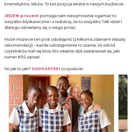
kosmetyków, leków. To też pozycja ekstra w naszym budżecie.
JEDEN procent
pomaga nam niewymownie ogarniać to
wszystko błyskawicznie i z radością, że to wszystko TAK idzie! I
dlatego ośmielamy się o niego prosić.
Może możecie ten post udostępnić (z kilkoma zdaniami Waszej
rekomendacji) – każde udostępnienie to szansa, że wśród
czytelników trafi się ktoś, kto właśnie dziś zastanawiał się, jaki
numer KRS wpisać.
No jak to jaki?
0000457951
oczywiście!