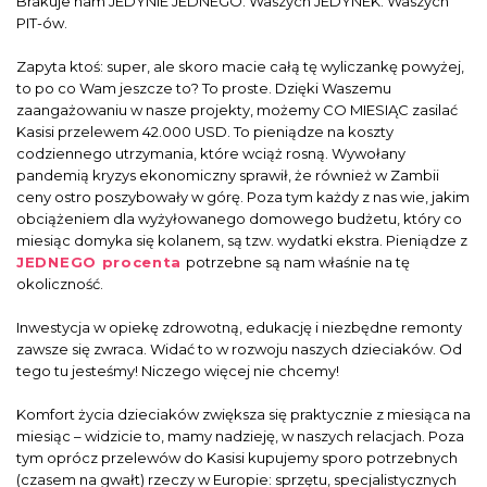
Brakuje nam JEDYNIE JEDNEGO. Waszych JEDYNEK. Waszych
PIT-ów.
Zapyta ktoś: super, ale skoro macie całą tę wyliczankę powyżej,
to po co Wam jeszcze to? To proste. Dzięki Waszemu
zaangażowaniu w nasze projekty, możemy CO MIESIĄC zasilać
Kasisi przelewem 42.000 USD. To pieniądze na koszty
codziennego utrzymania, które wciąż rosną. Wywołany
pandemią kryzys ekonomiczny sprawił, że również w Zambii
ceny ostro poszybowały w górę. Poza tym każdy z nas wie, jakim
obciążeniem dla wyżyłowanego domowego budżetu, który co
miesiąc domyka się kolanem, są tzw. wydatki ekstra. Pieniądze z
JEDNEGO procenta
potrzebne są nam właśnie na tę
okoliczność.
Inwestycja w opiekę zdrowotną, edukację i niezbędne remonty
zawsze się zwraca. Widać to w rozwoju naszych dzieciaków. Od
tego tu jesteśmy! Niczego więcej nie chcemy!
Komfort życia dzieciaków zwiększa się praktycznie z miesiąca na
miesiąc – widzicie to, mamy nadzieję, w naszych relacjach. Poza
tym oprócz przelewów do Kasisi kupujemy sporo potrzebnych
(czasem na gwałt) rzeczy w Europie: sprzętu, specjalistycznych