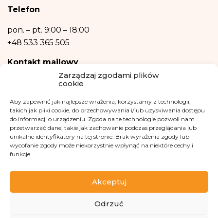
Podanie danych osobowych jest niezbędne do zrealizowania ww. celów.
Telefon
Dane osobowe nie będą przetwarzane w sposób zautomatyzowany w tym
również w formie profilowania.
pon. – pt.
9:00 – 18:00
+48 533 365 505
Kontakt mailowy
Zarządzaj zgodami plików
kontakt@fundacjakasisi.pl
cookie
Aby zapewnić jak najlepsze wrażenia, korzystamy z technologii,
Inspektor Danych Osobowych
takich jak pliki cookie, do przechowywania i/lub uzyskiwania dostępu
do informacji o urządzeniu. Zgoda na te technologie pozwoli nam
Klaudia Kwiatkowska
przetwarzać dane, takie jak zachowanie podczas przeglądania lub
iod@fundacjakasisi.pl
unikalne identyfikatory na tej stronie. Brak wyrażenia zgody lub
wycofanie zgody może niekorzystnie wpłynąć na niektóre cechy i
funkcje.
Odwiedź nas na
Akceptuj
Odrzuć