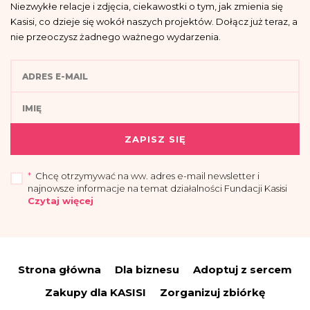
Niezwykłe relacje i zdjęcia, ciekawostki o tym, jak zmienia się
Kasisi, co dzieje się wokół naszych projektów. Dołącz już teraz, a
nie przeoczysz żadnego ważnego wydarzenia.
ZAPISZ SIĘ
*
Chcę otrzymywać na ww. adres e-mail newsletter i
najnowsze informacje na temat działalności Fundacji Kasisi
Czytaj więcej
„Przyjmuję do wiadomości, że administratorem moich danych osobowych jest
Fundacja Kasisi z siedzibą w Warszawie (04-694) przy ul. Pomiechowskiej
47/14.
Strona główna
Dla biznesu
Adoptuj z sercem
Administrator wyznaczył Inspektora Danych Osobowych, z którym można się
skontaktować drogą elektroniczną:
iod@fundacjakasisi.pl
Zakupy dla KASISI
Zorganizuj zbiórkę
Dane osobowe przetwarzane będą w celu: