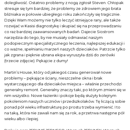
dolegliwość. Ostatnio problemy z nogą zgłosił Steven. Chłopak
stresuje się tym bardziej, że problemy ze zdrowiem jego brata
bliźniaka w połowie ubiegłego roku zakończyły się tragicznie.
Dzięki Wam możemy nie tylko leczyć istniejące rany, ale także
rozwijać w Kasisi diagnostykę i skupiać się na przeprowadzaniu
co raz bardziej zaawansowanych badań. Dajecie Siostrom
narzędzia do tego, by nie musiały odmawiać naszym
podopiecznym specjalistycznego leczenia, najlepszej edukacji i
co ważne, spełnianiu marzeń naszych dzieciaków. Patrzcie tylko
jak zgrana i pięknie ubrana ekipa wyruszyła dziś do zerówki
(trzecie zdjęcie). Pękajcie z dumy!
Martin’s House, który od jakiegoś czasu generował nowe
problemy – pękające ściany, nieszczelne okna i brak
wystarczającego dla dzieciaków miejsca – właśnie przechodzi
generalny remont. Generalny znaczy taki, po którym zmieni się w
nim wszystko. Nowe łazienki i pokoje będą służyły kolejnym
pokoleniom naszych uczniów i przedszkolaków. Tę liczącą sobie
ponad pół wieku infrastrukturę po prostu trzeba wymienić. I to
na taką, która nie zawali nam się za rok, a przetrwa następne pół
wieku albo i lepiej.