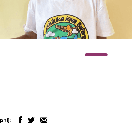
pnij: