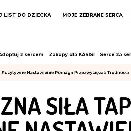
J LIST DO DZIECKA
MOJE ZEBRANE SERCA
Adoptuj z sercem
Zakupy dla KASISI
Serce za se
k Pozytywne Nastawienie Pomaga Przezwyciężać Trudności
NA SIŁA TAP
E NASTAWIE