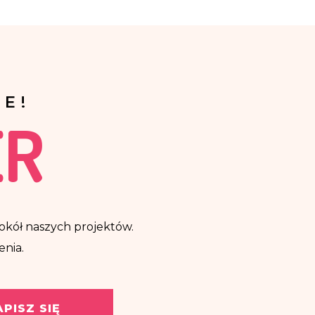
E!
ER
ę wokół naszych projektów.
enia.
APISZ SIĘ