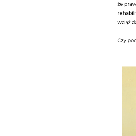
że praw
rehabil
wciąż d
Czy pod