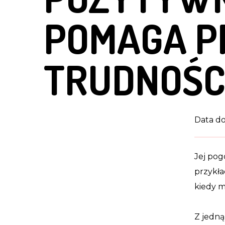
POMAGA P
TRUDNOŚC
Data do
Jej pog
przykła
kiedy m
Z jedną