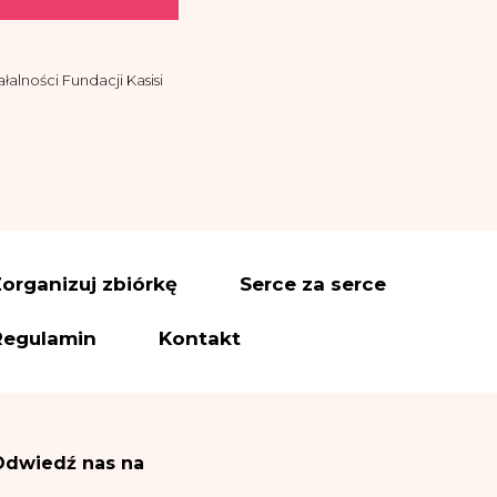
alności Fundacji Kasisi
asisi z siedzibą w
ować drogą
organizuj zbiórkę
Serce za serce
es administratora
Regulamin
Kontakt
ettera i informacji – na
wiązanych z realizacją
Odwiedź nas na
 f RODO.