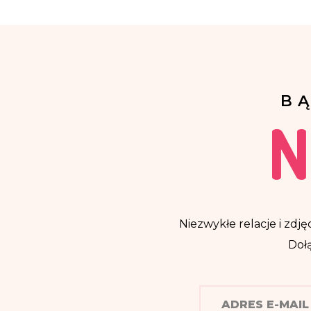
B
N
Niezwykłe relacje i zdjęc
Dołą