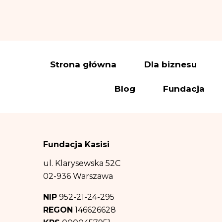
„Przyjmuję do wia
Warszawie (04-694)
Administrator wy
elektroniczną:
iod
Dane osobowe prz
Strona główna
Dla biznesu
a) wysyłki newslet
Blog
Fundacja
(polegający na prom
(b) wypełnienia o
podstawie art. 6 us
(c) obrony przed 
Fundacja Kasisi
ww. celów – co sta
Odbiorcą danych 
ul. Klarysewska 52C
informacji na tem
02-936 Warszawa
prawa. Dane osob
NIP
952-21-24-295
Dane osobowe będ
REGON
146626628
informacji na tem