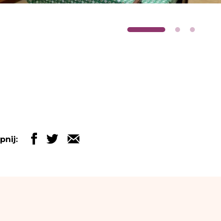
pnij: