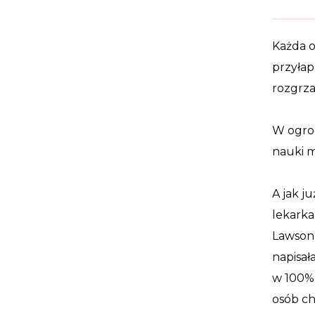
Każda o
przyłap
rozgrza
W ogrod
nauki m
A jak j
lekarka
Lawson.
napisał
w 100% 
osób 