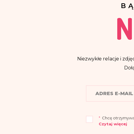
B
N
Niezwykłe relacje i zdjęc
Dołą
*
Chcę otrzymywać n
Czytaj więcej