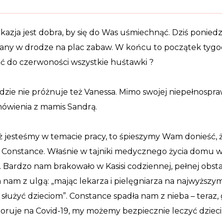
kazja jest dobra, by się do Was uśmiechnąć. Dziś ponie
any w drodze na plac zabaw. W końcu to początek tygodn
ć do czerwoności wszystkie huśtawki
?
zie nie próżnuje też Vanessa. Mimo swojej niepełnospra
ówienia z mamis Sandrą.
uż jesteśmy w temacie pracy, to śpieszymy Wam donieść,
 Constance. Właśnie
w tajniki medycznego życia domu w
 Bardzo nam brakowało w Kasisi codziennej, pełnej obst
a nam z ulgą: „mając lekarza i pielęgniarza na najwyższy
służyć dzieciom”. Constance spadła nam z nieba – teraz, 
choruje na Covid-19, my możemy bezpiecz