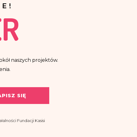
E!
ER
ę wokół naszych projektów.
enia.
APISZ SIĘ
alności Fundacji Kasisi