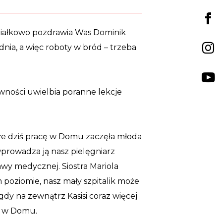
działkowo pozdrawia Was Dominik
ia, a więc roboty w bród – trzeba
wności uwielbia poranne lekcje
 że dziś pracę w Domu zaczęła młoda
prowadza ją nasz pielęgniarz
awy medycznej. Siostra Mariola
m poziomie, nasz mały szpitalik może
gdy na zewnątrz Kasisi coraz więcej
nie leczyć dzieci w Domu.