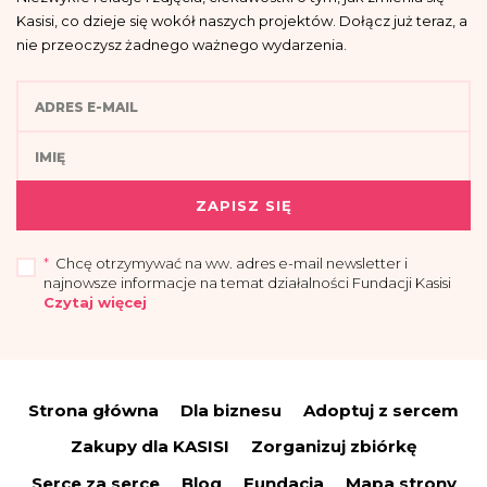
Kasisi, co dzieje się wokół naszych projektów. Dołącz już teraz, a
nie przeoczysz żadnego ważnego wydarzenia.
ZAPISZ SIĘ
*
Chcę otrzymywać na ww. adres e-mail newsletter i
najnowsze informacje na temat działalności Fundacji Kasisi
Czytaj więcej
„Przyjmuję do wiadomości, że administratorem moich danych osobowych jest
Fundacja Kasisi z siedzibą w Warszawie (04-694) przy ul. Pomiechowskiej
47/14.
Strona główna
Dla biznesu
Adoptuj z sercem
Administrator wyznaczył Inspektora Danych Osobowych, z którym można się
skontaktować drogą elektroniczną:
iod@fundacjakasisi.pl
Zakupy dla KASISI
Zorganizuj zbiórkę
Dane osobowe przetwarzane będą w celu:
Serce za serce
Blog
Fundacja
Mapa strony