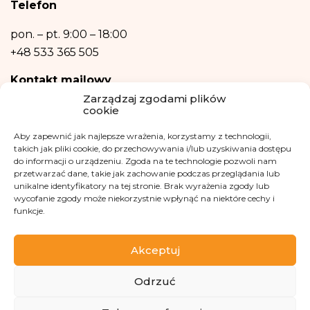
Telefon
Dane osobowe nie będą przetwarzane w sposób zautomatyzowany w tym
również w formie profilowania.
pon. – pt.
9:00 – 18:00
+48 533 365 505
Kontakt mailowy
Zarządzaj zgodami plików
kontakt@fundacjakasisi.pl
cookie
Aby zapewnić jak najlepsze wrażenia, korzystamy z technologii,
Inspektor Danych Osobowych
takich jak pliki cookie, do przechowywania i/lub uzyskiwania dostępu
do informacji o urządzeniu. Zgoda na te technologie pozwoli nam
Klaudia Kwiatkowska
przetwarzać dane, takie jak zachowanie podczas przeglądania lub
iod@fundacjakasisi.pl
unikalne identyfikatory na tej stronie. Brak wyrażenia zgody lub
wycofanie zgody może niekorzystnie wpłynąć na niektóre cechy i
funkcje.
Odwiedź nas na
Akceptuj
Odrzuć