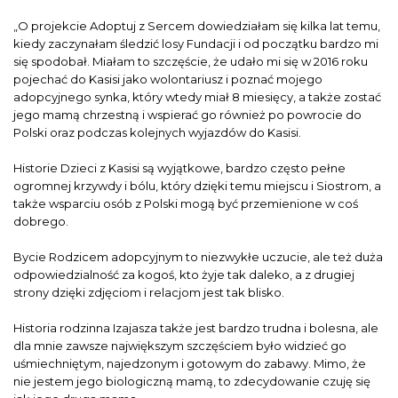
„O projekcie Adoptuj z Sercem dowiedziałam się kilka lat temu,
kiedy zaczynałam śledzić losy Fundacji i od początku bardzo mi
się spodobał. Miałam to szczęście, że udało mi się w 2016 roku
pojechać do Kasisi jako wolontariusz i poznać mojego
adopcyjnego synka, który wtedy miał 8 miesięcy, a także zostać
jego mamą chrzestną i wspierać go również po powrocie do
Polski oraz podczas kolejnych wyjazdów do Kasisi.
Historie Dzieci z Kasisi są wyjątkowe, bardzo często pełne
ogromnej krzywdy i bólu, który dzięki temu miejscu i Siostrom, a
także wsparciu osób z Polski mogą być przemienione w coś
dobrego.
Bycie Rodzicem adopcyjnym to niezwykłe uczucie, ale też duża
odpowiedzialność za kogoś, kto żyje tak daleko, a z drugiej
strony dzięki zdjęciom i relacjom jest tak blisko.
Historia rodzinna Izajasza także jest bardzo trudna i bolesna, ale
dla mnie zawsze największym szczęściem było widzieć go
uśmiechniętym, najedzonym i gotowym do zabawy. Mimo, że
nie jestem jego biologiczną mamą, to zdecydowanie czuję się