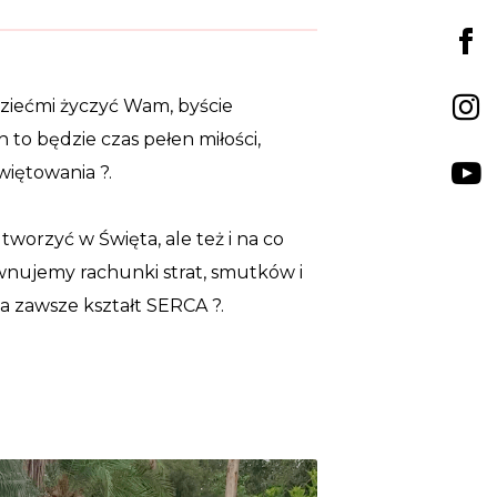
dziećmi życzyć Wam, byście
ch to będzie czas pełen miłości,
 świętowania
?
.
worzyć w Święta, ale też i na co
ównujemy rachunki strat, smutków i
ma zawsze kształt SERCA
?
.