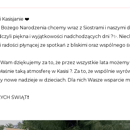
 Kasisjanie
❤️
i Bożego Narodzenia chcemy wraz z Siostrami i naszymi 
czyli piękna i wyjątkowości nadchodzących dni
?
✨
. Nie
i radości płynącej ze spotkań z bliskimi oraz wspólnego
Wam dziękujemy za to, że przez wszystkie lata możemy t
właśnie taką atmosferę w Kasisi
?
. Za to, że wspólnie wyr
m
y nowe nadzieje w dzieciach. Dla nich Wasze wsparcie 
YCH ŚWIĄT
❗️