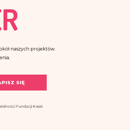
ER
ę wokół naszych projektów.
enia.
APISZ SIĘ
alności Fundacji Kasisi
asisi z siedzibą w