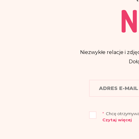
N
Niezwykłe relacje i zdjęc
Dołą
*
Chcę otrzymywać n
Czytaj więcej
„Przyjmuję do wia