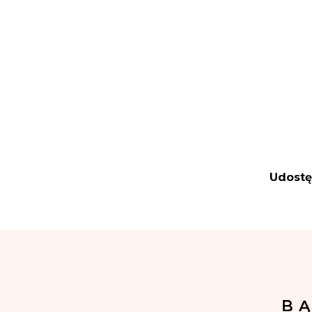
Udostę
B