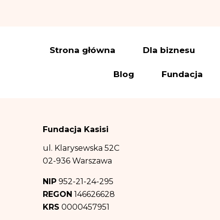
Warszawie (04-694)
Administrator wy
elektroniczną:
iod
Dane osobowe prz
Strona główna
Dla biznesu
a) wysyłki newslet
Blog
Fundacja
(polegający na prom
(b) wypełnienia o
podstawie art. 6 us
(c) obrony przed 
Fundacja Kasisi
ww. celów – co sta
Odbiorcą danych 
ul. Klarysewska 52C
informacji na tem
02-936 Warszawa
prawa. Dane osob
NIP
952-21-24-295
Dane osobowe będ
REGON
146626628
informacji na tem
KRS
0000457951
b) oraz c) powyżej