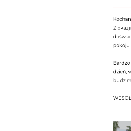
Kochani
Z okazj
doświad
pokoju 
Bardzo 
dzień, 
budzi
WESOŁ