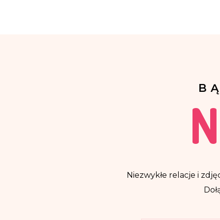
B
N
Niezwykłe relacje i zdjęc
Dołą