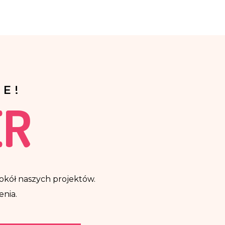
E!
ER
ę wokół naszych projektów.
enia.