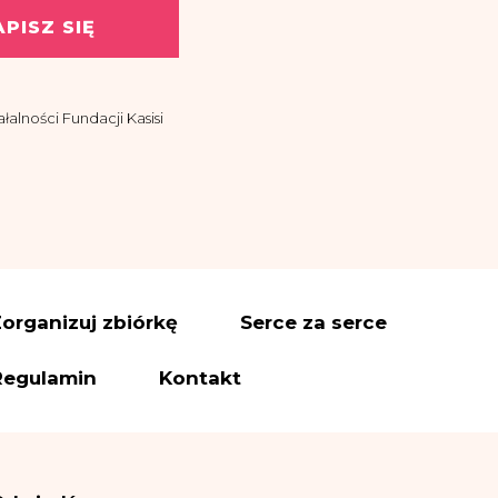
APISZ SIĘ
alności Fundacji Kasisi
asisi z siedzibą w
ować drogą
organizuj zbiórkę
Serce za serce
es administratora
Regulamin
Kontakt
ettera i informacji – na
wiązanych z realizacją