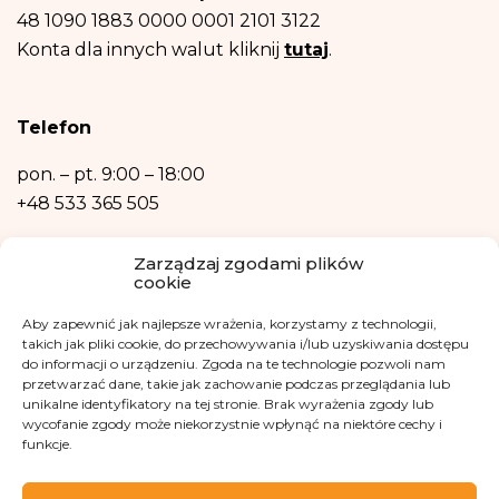
sprostowania, usunięcia, ograniczenia przetwarzania, prawo do przenoszenia
danych, prawo wniesienia sprzeciwu, prawo do przenoszenia danych.
48 1090 1883 0000 0001 2101 3122
Posiadasz również prawo wniesienia skargi do organu nadzorczego- Urzędu
Konta dla innych walut kliknij
tutaj
.
Ochrony Danych Osobowych, w razie uznania, iż przetwarzanie danych
osobowych narusza przepisy ogólnego rozporządzenia o ochronie danych
osobowych z dnia 27 kwietnia 2016 r.
Podanie danych osobowych jest niezbędne do zrealizowania ww. celów.
Telefon
Dane osobowe nie będą przetwarzane w sposób zautomatyzowany w tym
również w formie profilowania.
pon. – pt.
9:00 – 18:00
+48 533 365 505
Kontakt mailowy
Zarządzaj zgodami plików
cookie
kontakt@fundacjakasisi.pl
Aby zapewnić jak najlepsze wrażenia, korzystamy z technologii,
Inspektor Danych Osobowych
takich jak pliki cookie, do przechowywania i/lub uzyskiwania dostępu
do informacji o urządzeniu. Zgoda na te technologie pozwoli nam
przetwarzać dane, takie jak zachowanie podczas przeglądania lub
Klaudia Kwiatkowska
unikalne identyfikatory na tej stronie. Brak wyrażenia zgody lub
iod@fundacjakasisi.pl
wycofanie zgody może niekorzystnie wpłynąć na niektóre cechy i
funkcje.
Odwiedź nas na