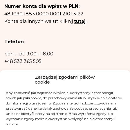
Posiadasz prawo dostępu do treści swoich danych oraz prawo ich
Numer konta dla wpłat w PLN:
sprostowania, usunięcia, ograniczenia przetwarzania, prawo do przenoszenia
danych, prawo wniesienia sprzeciwu, prawo do przenoszenia danych.
48 1090 1883 0000 0001 2101 3122
Posiadasz również prawo wniesienia skargi do organu nadzorczego- Urzędu
Konta dla innych walut kliknij
tutaj
.
Ochrony Danych Osobowych, w razie uznania, iż przetwarzanie danych
osobowych narusza przepisy ogólnego rozporządzenia o ochronie danych
osobowych z dnia 27 kwietnia 2016 r.
Podanie danych osobowych jest niezbędne do zrealizowania ww. celów.
Telefon
Dane osobowe nie będą przetwarzane w sposób zautomatyzowany w tym
również w formie profilowania.
pon. – pt.
9:00 – 18:00
+48 533 365 505
Kontakt mailowy
Zarządzaj zgodami plików
cookie
kontakt@fundacjakasisi.pl
Aby zapewnić jak najlepsze wrażenia, korzystamy z technologii,
Inspektor Danych Osobowych
takich jak pliki cookie, do przechowywania i/lub uzyskiwania dostępu
do informacji o urządzeniu. Zgoda na te technologie pozwoli nam
przetwarzać dane, takie jak zachowanie podczas przeglądania lub
Klaudia Kwiatkowska
unikalne identyfikatory na tej stronie. Brak wyrażenia zgody lub
iod@fundacjakasisi.pl
wycofanie zgody może niekorzystnie wpłynąć na niektóre cechy i
funkcje.