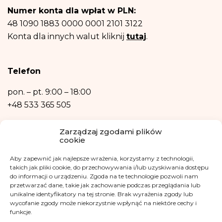
Posiadasz prawo dostępu do treści swoich danych oraz prawo ich
Numer konta dla wpłat w PLN:
sprostowania, usunięcia, ograniczenia przetwarzania, prawo do przenoszenia
danych, prawo wniesienia sprzeciwu, prawo do przenoszenia danych.
48 1090 1883 0000 0001 2101 3122
Posiadasz również prawo wniesienia skargi do organu nadzorczego- Urzędu
Konta dla innych walut kliknij
tutaj
.
Ochrony Danych Osobowych, w razie uznania, iż przetwarzanie danych
osobowych narusza przepisy ogólnego rozporządzenia o ochronie danych
osobowych z dnia 27 kwietnia 2016 r.
Podanie danych osobowych jest niezbędne do zrealizowania ww. celów.
Telefon
Dane osobowe nie będą przetwarzane w sposób zautomatyzowany w tym
również w formie profilowania.
pon. – pt.
9:00 – 18:00
+48 533 365 505
Kontakt mailowy
Zarządzaj zgodami plików
cookie
kontakt@fundacjakasisi.pl
Aby zapewnić jak najlepsze wrażenia, korzystamy z technologii,
Inspektor Danych Osobowych
takich jak pliki cookie, do przechowywania i/lub uzyskiwania dostępu
do informacji o urządzeniu. Zgoda na te technologie pozwoli nam
przetwarzać dane, takie jak zachowanie podczas przeglądania lub
Klaudia Kwiatkowska
unikalne identyfikatory na tej stronie. Brak wyrażenia zgody lub
iod@fundacjakasisi.pl
wycofanie zgody może niekorzystnie wpłynąć na niektóre cechy i
funkcje.