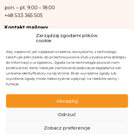
Dane osobowe nie będą przetwarzane w sposób zautomatyzowany w tym
również w formie profilowania.
pon. – pt.
9:00 – 18:00
+48 533 365 505
Kontakt mailowy
Zarządzaj zgodami plików
kontakt@fundacjakasisi.pl
cookie
Aby zapewnić jak najlepsze wrażenia, korzystamy z technologii,
Inspektor Danych Osobowych
takich jak pliki cookie, do przechowywania i/lub uzyskiwania dostępu
do informacji o urządzeniu. Zgoda na te technologie pozwoli nam
Klaudia Kwiatkowska
przetwarzać dane, takie jak zachowanie podczas przeglądania lub
iod@fundacjakasisi.pl
unikalne identyfikatory na tej stronie. Brak wyrażenia zgody lub
wycofanie zgody może niekorzystnie wpłynąć na niektóre cechy i
funkcje.
Odwiedź nas na
Akceptuj
Odrzuć
Zobacz preferencje
Copyright 2013-2026 Fundacja Kasisi KRS 0000457951