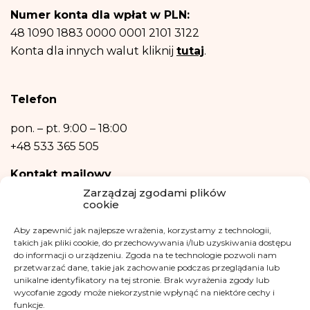
Posiadasz prawo dostępu do treści swoich danych oraz prawo ich
Numer konta dla wpłat w PLN:
sprostowania, usunięcia, ograniczenia przetwarzania, prawo do przenoszenia
danych, prawo wniesienia sprzeciwu, prawo do przenoszenia danych.
48 1090 1883 0000 0001 2101 3122
Posiadasz również prawo wniesienia skargi do organu nadzorczego- Urzędu
Konta dla innych walut kliknij
tutaj
.
Ochrony Danych Osobowych, w razie uznania, iż przetwarzanie danych
osobowych narusza przepisy ogólnego rozporządzenia o ochronie danych
osobowych z dnia 27 kwietnia 2016 r.
Podanie danych osobowych jest niezbędne do zrealizowania ww. celów.
Telefon
Dane osobowe nie będą przetwarzane w sposób zautomatyzowany w tym
również w formie profilowania.
pon. – pt.
9:00 – 18:00
+48 533 365 505
Kontakt mailowy
Zarządzaj zgodami plików
kontakt@fundacjakasisi.pl
cookie
Aby zapewnić jak najlepsze wrażenia, korzystamy z technologii,
Inspektor Danych Osobowych
takich jak pliki cookie, do przechowywania i/lub uzyskiwania dostępu
do informacji o urządzeniu. Zgoda na te technologie pozwoli nam
Klaudia Kwiatkowska
przetwarzać dane, takie jak zachowanie podczas przeglądania lub
iod@fundacjakasisi.pl
unikalne identyfikatory na tej stronie. Brak wyrażenia zgody lub
wycofanie zgody może niekorzystnie wpłynąć na niektóre cechy i
funkcje.