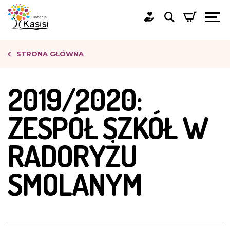
STRONA GŁÓWNA
2019/2020:
ZESPÓŁ SZKÓŁ W
RADORYŻU
SMOLANYM