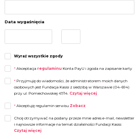
Data wygaśnięcia
Wyraź wszystkie zgody
*
Akceptacja
regulaminu
Konta PayU i zgoda na zapisanie karty
*
Przyjmuję do wiadomości, że administratorem moich danych
osobowych jest Fundacja Kasisi z siedzibą w Warszawie (04-694)
przy ul. Pomiechowskiej 47/14.
Czytaj więcej
Przyjmuję do wiadomości, że administratorem moich danych osobowych jest
*
Akceptuję regulamin serwisu
Zobacz
Fundacja Kasisi z siedzibą w Warszawie (04-694) przy ul. Pomiechowskiej
47/14.
Chcę otrzymywać na podany przeze mnie adres e-mail, newsletter
Administrator wyznaczył Inspektora Danych Osobowych, z którym można się
i najnowsze informacje na temat działalności Fundacji Kasisi.
skontaktować drogą elektroniczną:
iod@fundacjakasisi.pl
Czytaj więcej
Dane osobowe przetwarzane będą w celu: