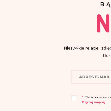
B
N
Niezwykłe relacje i zdjęc
Dołą
*
Chcę otrzymywać n
Czytaj więcej