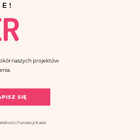
E!
ER
ę wokół naszych projektów.
enia.
APISZ SIĘ
alności Fundacji Kasisi