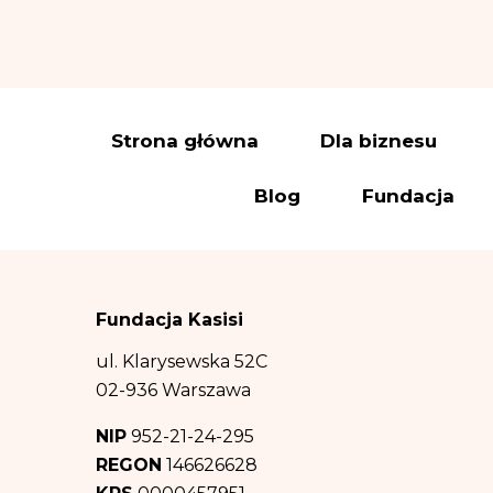
„Przyjmuję do wia
Warszawie (04-694)
Administrator wy
elektroniczną:
iod
Dane osobowe prz
Strona główna
Dla biznesu
a) wysyłki newslet
Blog
Fundacja
(polegający na prom
(b) wypełnienia o
podstawie art. 6 us
(c) obrony przed 
Fundacja Kasisi
ww. celów – co sta
Odbiorcą danych 
ul. Klarysewska 52C
informacji na tem
02-936 Warszawa
prawa. Dane osob
NIP
952-21-24-295
Dane osobowe będ
REGON
146626628
informacji na tem