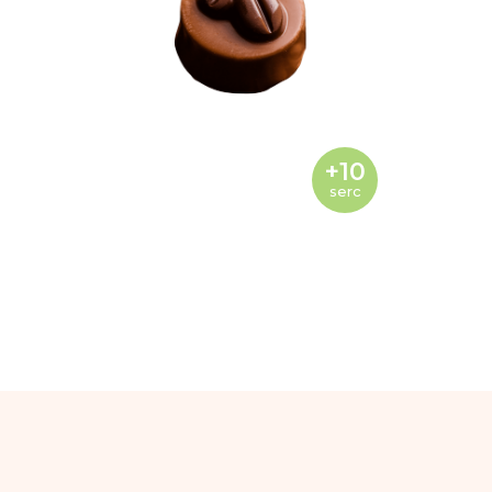
+10
serc