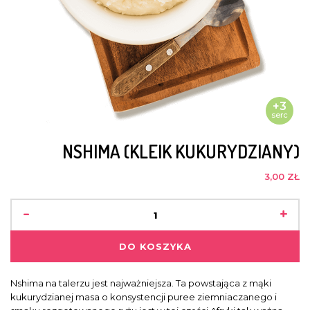
+3
serc
NSHIMA (KLEIK KUKURYDZIANY)
3,00 ZŁ
-
+
DO KOSZYKA
Nshima na talerzu jest najważniejsza. Ta powstająca z mąki
kukurydzianej masa o konsystencji puree ziemniaczanego i