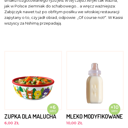
smaku rozgotowanego ryżu jest w tej części Afryki tak ważna,
jak w Polsce ziemniak do schabowego… a wręcz ważniejsza:
Zabijczyk nawet tuż po obfitym posiłku we włoskiej restauracji
zapytany o to, czy jadł obiad, odpowie: „Of course not!“. W Kasisi
wszyscy za Nshimą przepadają.
+6
+10
serc
serc
ZUPKA DLA MALUCHA
MLEKO MODYFIKOWANE
6,00 ZŁ
10,00 ZŁ