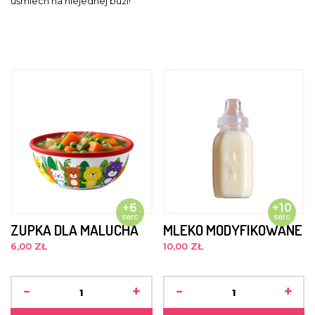
uśmiech na niejednej buzi!
+6
+10
serc
serc
ZUPKA DLA MALUCHA
MLEKO MODYFIKOWANE
6,00 ZŁ
10,00 ZŁ
-
+
-
+