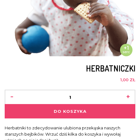
+1
serc
HERBATNICZKI
1,00 ZŁ
-
+
DO KOSZYKA
Herbatniki to zdecydowanie ulubiona przekąska naszych
starszych bejbików. Wrzuć dziś kilka do koszyka i wywołaj