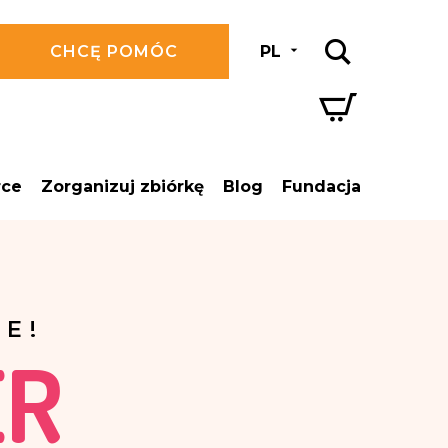
CHCĘ POMÓC
PL
rce
Zorganizuj zbiórkę
Blog
Fundacja
E!
ER