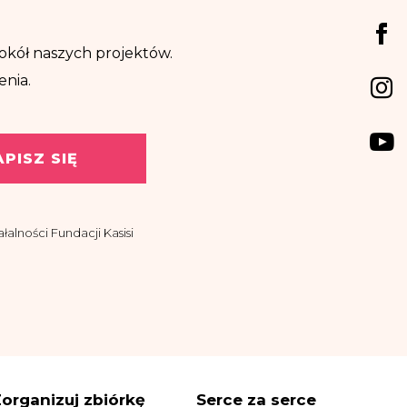
ę wokół naszych projektów.
enia.
APISZ SIĘ
alności Fundacji Kasisi
asisi z siedzibą w
ować drogą
organizuj zbiórkę
Serce za serce