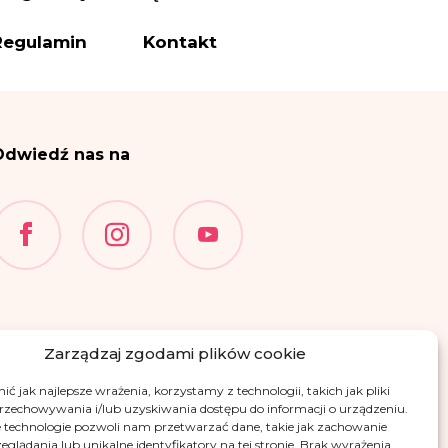
es administratora
Regulamin
Kontakt
ettera i informacji – na
wiązanych z realizacją
Odwiedź nas na
 f RODO.
i
wysyłki newslettera i
i na podstawie przepisów
międzynarodowej.
gnacji z newslettera
i
 wymienionych w punktach
ia, ograniczenia
Zarządzaj zgodami plików cookie
przenoszenia danych.
ć jak najlepsze wrażenia, korzystamy z technologii, takich jak pliki
 Danych Osobowych, w
przechowywania i/lub uzyskiwania dostępu do informacji o urządzeniu.
ądzenia o ochronie
 technologie pozwoli nam przetwarzać dane, takie jak zachowanie
eglądania lub unikalne identyfikatory na tej stronie. Brak wyrażenia