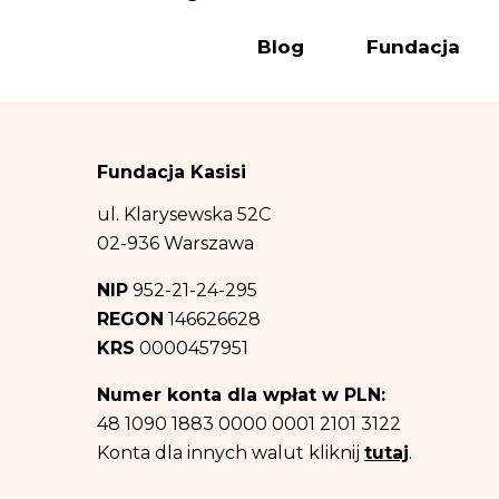
a) wysyłki newslet
Blog
Fundacja
(polegający na prom
(b) wypełnienia o
podstawie art. 6 us
(c) obrony przed 
Fundacja Kasisi
ww. celów – co sta
Odbiorcą danych 
ul. Klarysewska 52C
informacji na tem
02-936 Warszawa
prawa. Dane osob
NIP
952-21-24-295
Dane osobowe będ
REGON
146626628
informacji na tem
KRS
0000457951
b) oraz c) powyżej
Posiadasz prawo d
Numer konta dla wpłat w PLN:
przetwarzania, pr
48 1090 1883 0000 0001 2101 3122
Posiadasz równie
Konta dla innych walut kliknij
tutaj
.
razie uznania, iż
danych osobowych 