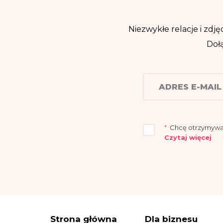
Niezwykłe relacje i zdjęc
Dołą
*
Chcę otrzymywać n
Czytaj więcej
„Przyjmuję do wia
Warszawie (04-694)
Administrator wy
elektroniczną:
iod
Dane osobowe prz
Strona główna
Dla biznesu