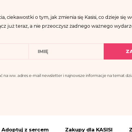
ia, ciekawostki o tym, jak zmienia się Kasisi, co dzieje si
cz już teraz, a nie przeoczysz żadnego ważnego wydarz
Z
a ww. adres e-mail newsletter i najnowsze informacje na temat dział
domości, że administratorem moich danych osobowych jest Fundacja K
 przy ul. Pomiechowskiej 47/14.
znaczył Inspektora Danych Osobowych, z którym można się skontakt
@fundacjakasisi.pl
etwarzane będą w celu:
Adoptuj z sercem
Zakupy dla KASISI
Z