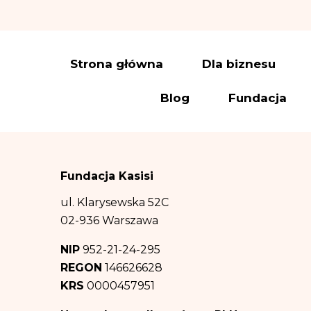
Administrator wy
elektroniczną:
iod
Dane osobowe prz
Strona główna
Dla biznesu
a) wysyłki newslet
Blog
Fundacja
(polegający na prom
(b) wypełnienia o
podstawie art. 6 us
(c) obrony przed 
Fundacja Kasisi
ww. celów – co sta
Odbiorcą danych 
ul. Klarysewska 52C
informacji na tem
02-936 Warszawa
prawa. Dane osob
NIP
952-21-24-295
Dane osobowe będ
REGON
146626628
informacji na tem
KRS
0000457951
b) oraz c) powyżej
Posiadasz prawo d