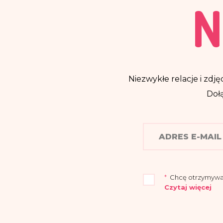
N
Niezwykłe relacje i zdjęc
Dołą
*
Chcę otrzymywać n
Czytaj więcej
„Przyjmuję do wia
Warszawie (04-694)