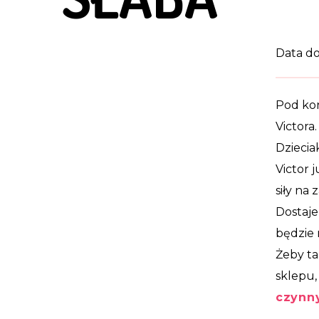
Data do
Pod kon
Victora.
Dziecia
Victor j
siły na 
Dostaje
będzie r
Żeby ta
sklepu,
czynny