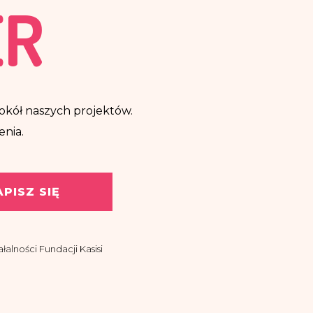
ER
ę wokół naszych projektów.
enia.
APISZ SIĘ
alności Fundacji Kasisi
asisi z siedzibą w