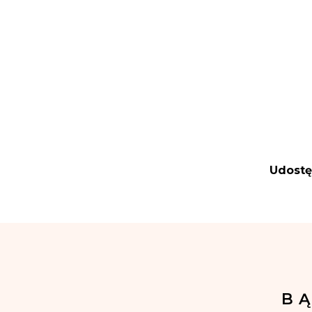
Udostę
B