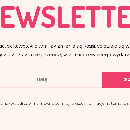
EWSLETT
ia, ciekawostki o tym, jak zmienia się Kasisi, co dzieje si
cz już teraz, a nie przeoczysz żadnego ważnego wydarz
Z
a ww. adres e-mail newsletter i najnowsze informacje na temat dział
domości, że administratorem moich danych osobowych jest Fundacja K
 przy ul. Pomiechowskiej 47/14.