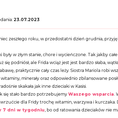
dania:
23.07.2023
iec zeszłego roku, w przedostatni dzień grudnia, przyj
ki były w złym stanie, chore i wycieńczone. Tak jakby całe 
uż się podniósł, ale Frida wciąż jest jest bardzo słaba, wą
zabawę, praktycznie cały czas leży. Siostra Mariola robi ws
 witaminy, minerały oraz odpowiednio zbilansowane posił
adośnie skakała jak inne dzieciaki w Kasisi.
k się stało bardzo potrzebujemy
Waszego wsparcia
.
 wrzućcie dla Fridy trochę witamin, warzywa i kurczaka. D
 7 dni w tygodniu
, bo od ratowania dzieciaków nie 