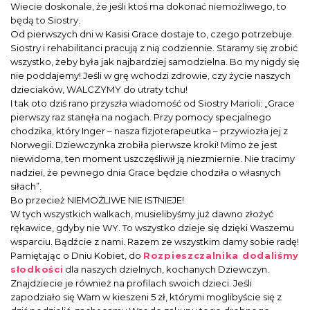
Wiecie doskonale, że jeśli ktoś ma dokonać niemożliwego, to
będą to Siostry.
Od pierwszych dni w Kasisi Grace dostaje to, czego potrzebuje.
Siostry i rehabilitanci pracują z nią codziennie. Staramy się zrobić
wszystko, żeby była jak najbardziej samodzielna. Bo my nigdy się
nie poddajemy! Jeśli w grę wchodzi zdrowie, czy życie naszych
dzieciaków, WALCZYMY do utraty tchu!
I tak oto dziś rano przyszła wiadomość od Siostry Marioli: „Grace
pierwszy raz stanęła na nogach. Przy pomocy specjalnego
chodzika, który Inger – nasza fizjoterapeutka – przywiozła jej z
Norwegii. Dziewczynka zrobiła pierwsze kroki! Mimo że jest
niewidoma, ten moment uszczęśliwił ją niezmiernie. Nie tracimy
nadziei, że pewnego dnia Grace będzie chodziła o własnych
siłach”.
Bo przecież NIEMOŻLIWE NIE ISTNIEJE!
W tych wszystkich walkach, musielibyśmy już dawno złożyć
rękawice, gdyby nie WY. To wszystko dzieje się dzięki Waszemu
wsparciu. Bądźcie z nami. Razem ze wszystkim damy sobie radę!
Pamiętając o Dniu Kobiet, do
Rozpieszczalnika dodaliśmy
słodkości
dla naszych dzielnych, kochanych Dziewczyn.
Znajdziecie je również na profilach swoich dzieci. Jeśli
zapodziało się Wam w kieszeni 5 zł, którymi moglibyście się z