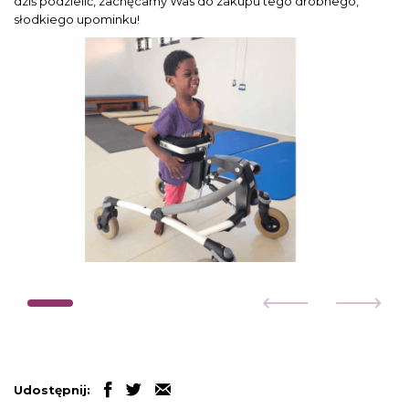
dziś podzielić, zachęcamy Was do zakupu tego drobnego,
słodkiego upominku!
Udostępnij: