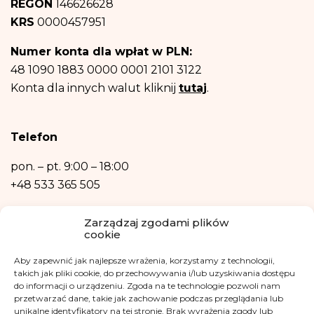
REGON
146626628
sprzeciwu – rezygnacji z newslettera
i informacji na temat fundacji.
Następnie – w niezbędnym zakresie, do realizacji celów wymienionych w
KRS
0000457951
punktach b) oraz c) powyżej.
Posiadasz prawo dostępu do treści swoich danych oraz prawo ich
Numer konta dla wpłat w PLN:
sprostowania, usunięcia, ograniczenia przetwarzania, prawo do przenoszenia
danych, prawo wniesienia sprzeciwu, prawo do przenoszenia danych.
48 1090 1883 0000 0001 2101 3122
Posiadasz również prawo wniesienia skargi do organu nadzorczego- Urzędu
Konta dla innych walut kliknij
tutaj
.
Ochrony Danych Osobowych, w razie uznania, iż przetwarzanie danych
osobowych narusza przepisy ogólnego rozporządzenia o ochronie danych
osobowych z dnia 27 kwietnia 2016 r.
Podanie danych osobowych jest niezbędne do zrealizowania ww. celów.
Telefon
Dane osobowe nie będą przetwarzane w sposób zautomatyzowany w tym
również w formie profilowania.
pon. – pt.
9:00 – 18:00
+48 533 365 505
Kontakt mailowy
Zarządzaj zgodami plików
cookie
kontakt@fundacjakasisi.pl
Aby zapewnić jak najlepsze wrażenia, korzystamy z technologii,
Inspektor Danych Osobowych
takich jak pliki cookie, do przechowywania i/lub uzyskiwania dostępu
do informacji o urządzeniu. Zgoda na te technologie pozwoli nam
przetwarzać dane, takie jak zachowanie podczas przeglądania lub
Klaudia Kwiatkowska
unikalne identyfikatory na tej stronie. Brak wyrażenia zgody lub