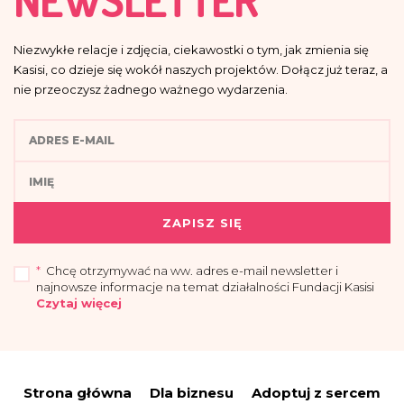
Niezwykłe relacje i zdjęcia, ciekawostki o tym, jak zmienia się
Kasisi, co dzieje się wokół naszych projektów. Dołącz już teraz, a
nie przeoczysz żadnego ważnego wydarzenia.
ZAPISZ SIĘ
*
Chcę otrzymywać na ww. adres e-mail newsletter i
najnowsze informacje na temat działalności Fundacji Kasisi
Czytaj więcej
„Przyjmuję do wiadomości, że administratorem moich danych osobowych jest
Fundacja Kasisi z siedzibą w Warszawie (04-694) przy ul. Pomiechowskiej
47/14.
Strona główna
Dla biznesu
Adoptuj z sercem
Administrator wyznaczył Inspektora Danych Osobowych, z którym można się