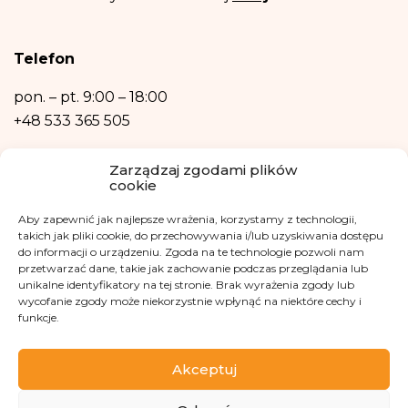
osobowych narusza przepisy ogólnego rozporządzenia o ochronie danych
osobowych z dnia 27 kwietnia 2016 r.
Podanie danych osobowych jest niezbędne do zrealizowania ww. celów.
Telefon
Dane osobowe nie będą przetwarzane w sposób zautomatyzowany w tym
również w formie profilowania.
pon. – pt.
9:00 – 18:00
+48 533 365 505
Kontakt mailowy
Zarządzaj zgodami plików
cookie
kontakt@fundacjakasisi.pl
Aby zapewnić jak najlepsze wrażenia, korzystamy z technologii,
Inspektor Danych Osobowych
takich jak pliki cookie, do przechowywania i/lub uzyskiwania dostępu
do informacji o urządzeniu. Zgoda na te technologie pozwoli nam
przetwarzać dane, takie jak zachowanie podczas przeglądania lub
Klaudia Kwiatkowska
unikalne identyfikatory na tej stronie. Brak wyrażenia zgody lub
iod@fundacjakasisi.pl
wycofanie zgody może niekorzystnie wpłynąć na niektóre cechy i
funkcje.
Odwiedź nas na
Akceptuj