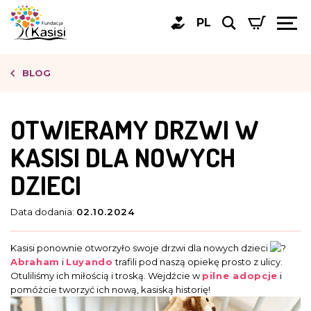
PL
BLOG
OTWIERAMY DRZWI W
KASISI DLA NOWYCH
DZIECI
Data dodania:
02.10.2024
Kasisi ponownie otworzyło swoje drzwi dla nowych dzieci
Abraham
i
Luyando
trafili pod naszą opiekę prosto z ulicy.
Otuliliśmy ich miłością i troską. Wejdźcie w
pilne adopcje
i
pomóżcie tworzyć ich nową, kasiską historię!