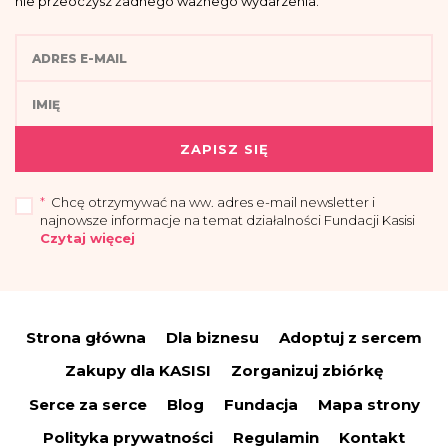
nie przeoczysz żadnego ważnego wydarzenia.
ZAPISZ SIĘ
*
Chcę otrzymywać na ww. adres e-mail newsletter i
najnowsze informacje na temat działalności Fundacji Kasisi
Czytaj więcej
„Przyjmuję do wiadomości, że administratorem moich danych osobowych jest
Fundacja Kasisi z siedzibą w Warszawie (04-694) przy ul. Pomiechowskiej
47/14.
Strona główna
Dla biznesu
Adoptuj z sercem
Administrator wyznaczył Inspektora Danych Osobowych, z którym można się
skontaktować drogą elektroniczną:
iod@fundacjakasisi.pl
Zakupy dla KASISI
Zorganizuj zbiórkę
Dane osobowe przetwarzane będą w celu:
Serce za serce
Blog
Fundacja
Mapa strony
a) wysyłki newslettera i informacji o działalności fundacji – co stanowi
uzasadniony interes administratora (polegający na promocji), na podstawie art.
Polityka prywatności
Regulamin
Kontakt
6 ust. 1 lit. f RODO;