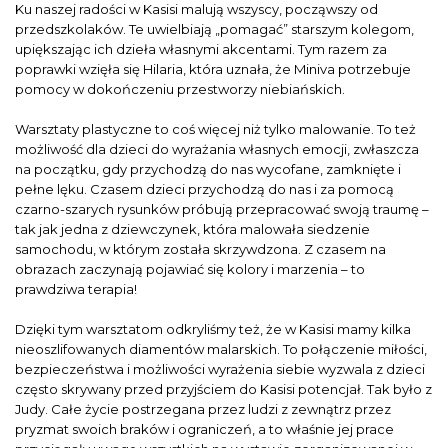
Ku naszej radości w Kasisi malują wszyscy, począwszy od
przedszkolaków. Te uwielbiają „pomagać” starszym kolegom,
upiększając ich dzieła własnymi akcentami. Tym razem za
poprawki wzięła się Hilaria, która uznała, że Miniva potrzebuje
pomocy w dokończeniu przestworzy niebiańskich.
Warsztaty plastyczne to coś więcej niż tylko malowanie. To też
możliwość dla dzieci do wyrażania własnych emocji, zwłaszcza
na początku, gdy przychodzą do nas wycofane, zamknięte i
pełne lęku. Czasem dzieci przychodzą do nas i za pomocą
czarno-szarych rysunków próbują przepracować swoją traumę –
tak jak jedna z dziewczynek, która malowała siedzenie
samochodu, w którym została skrzywdzona. Z czasem na
obrazach zaczynają pojawiać się kolory i marzenia – to
prawdziwa terapia!
Dzięki tym warsztatom odkryliśmy też, że w Kasisi mamy kilka
nieoszlifowanych diamentów malarskich. To połączenie miłości,
bezpieczeństwa i możliwości wyrażenia siebie wyzwala z dzieci
często skrywany przed przyjściem do Kasisi potencjał. Tak było z
Judy. Całe życie postrzegana przez ludzi z zewnątrz przez
pryzmat swoich braków i ograniczeń, a to właśnie jej prace