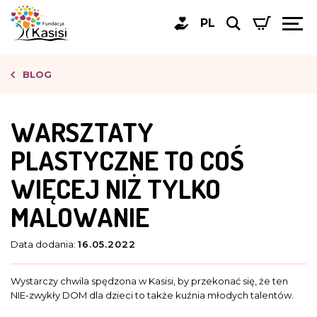
PL
BLOG
WARSZTATY
PLASTYCZNE TO COŚ
WIĘCEJ NIŻ TYLKO
MALOWANIE
Data dodania:
16.05.2022
Wystarczy chwila spędzona w Kasisi, by przekonać się, że ten
NIE-zwykły DOM dla dzieci to także kuźnia młodych talentów.