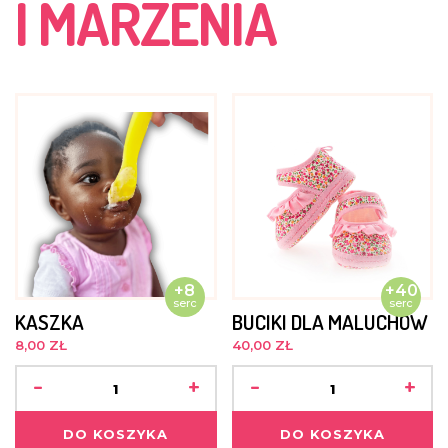
I MARZENIA
+8
+40
serc
serc
KASZKA
BUCIKI DLA MALUCHÓW
8,00 ZŁ
40,00 ZŁ
-
+
-
+
DO KOSZYKA
DO KOSZYKA