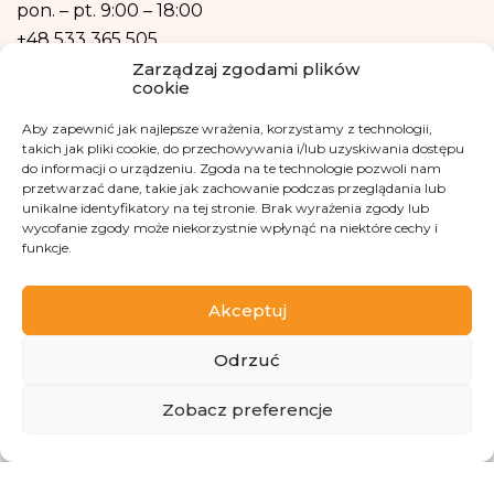
również w formie profilowania.
pon. – pt.
9:00 – 18:00
+48 533 365 505
Zarządzaj zgodami plików
Kontakt mailowy
cookie
kontakt@fundacjakasisi.pl
Aby zapewnić jak najlepsze wrażenia, korzystamy z technologii,
takich jak pliki cookie, do przechowywania i/lub uzyskiwania dostępu
do informacji o urządzeniu. Zgoda na te technologie pozwoli nam
Inspektor Danych Osobowych
przetwarzać dane, takie jak zachowanie podczas przeglądania lub
unikalne identyfikatory na tej stronie. Brak wyrażenia zgody lub
Klaudia Kwiatkowska
wycofanie zgody może niekorzystnie wpłynąć na niektóre cechy i
funkcje.
iod@fundacjakasisi.pl
Odwiedź nas na
Akceptuj
Odrzuć
Zobacz preferencje
Copyright 2013-2026 Fundacja Kasisi KRS 0000457951