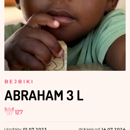
BEJBIKI
ABRAHAM
3 L
127
Urodziny:
01.07.2023
W Kasisi od:
14.07.2024