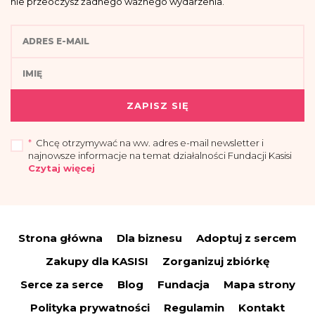
nie przeoczysz żadnego ważnego wydarzenia.
ZAPISZ SIĘ
*
Chcę otrzymywać na ww. adres e-mail newsletter i
najnowsze informacje na temat działalności Fundacji Kasisi
Czytaj więcej
„Przyjmuję do wiadomości, że administratorem moich danych osobowych jest
Fundacja Kasisi z siedzibą w Warszawie (04-694) przy ul. Pomiechowskiej
47/14.
Strona główna
Dla biznesu
Adoptuj z sercem
Administrator wyznaczył Inspektora Danych Osobowych, z którym można się
skontaktować drogą elektroniczną:
iod@fundacjakasisi.pl
Zakupy dla KASISI
Zorganizuj zbiórkę
Dane osobowe przetwarzane będą w celu:
Serce za serce
Blog
Fundacja
Mapa strony
a) wysyłki newslettera i informacji o działalności fundacji – co stanowi
uzasadniony interes administratora (polegający na promocji), na podstawie art.
Polityka prywatności
Regulamin
Kontakt
6 ust. 1 lit. f RODO;