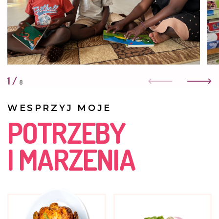
Jest już w dziewiątek klasie. Nie mamy z nią żadnych
problemów.
STYCZEŃ 2023
Ma się dobrze. Z początkiem roku poszła do dziewiątej
klasy. Wakacje, razem z siostrą, spędziła u swojego taty.
1
/
Bardzo wydoroślała.
8
MAJ 2022
WESPRZYJ MOJE
Anna ma się dobrze. Lubi się uczyć. Wykazuje bardzo
POTRZEBY
duży talent do nauki przyrody - może zostanie kiedyś
znaną badaczką?
I MARZENIA
Dziewczynka jest bardzo otwarta - przyjaźni się z
Cynthią, Rebeccą, Elizą i Esnart. To dziecko o wielkim
sercu.
LISTOPAD 2021
Anna kończy ósmą klasę. Dobrze się uczy. Jest urodzoną
liderką.