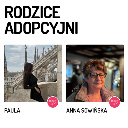
CZERWIEC 2015
RODZICE
Anna jest w grupie tańczących dziewcząt. Jest bardzo
opiekuńcza w stosunku do bejbików, spędza z nimi
ADOPCYJNI
każdą wolna chwilę. Cieszy się bardzo domkiem dla
lalek, który dostała w prezencie.
PAULA
ANNA SOWIŃSKA