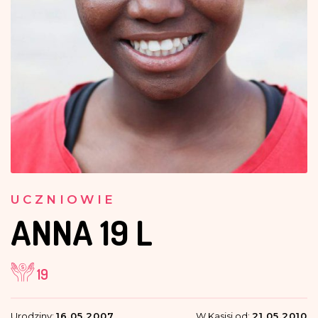
UCZNIOWIE
ANNA
19 L
19
Urodziny:
16.05.2007
W Kasisi od:
21.05.2010