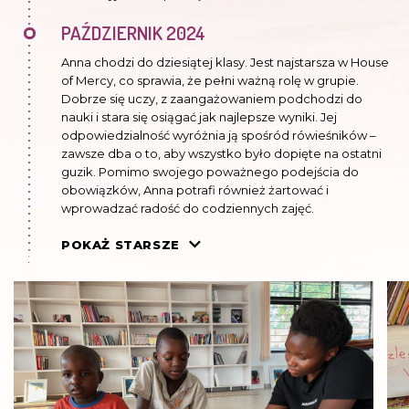
PAŹDZIERNIK 2024
Anna chodzi do dziesiątej klasy. Jest najstarsza w House
of Mercy, co sprawia, że pełni ważną rolę w grupie.
Dobrze się uczy, z zaangażowaniem podchodzi do
nauki i stara się osiągać jak najlepsze wyniki. Jej
odpowiedzialność wyróżnia ją spośród rówieśników –
zawsze dba o to, aby wszystko było dopięte na ostatni
guzik. Pomimo swojego poważnego podejścia do
obowiązków, Anna potrafi również żartować i
wprowadzać radość do codziennych zajęć.
LUTY 2024
POKAŻ STARSZE
Skończyła dziewiątą klasę z bardzo dobrymi wynikami.
Dziesiątą, ze względu na epidemie cholery zaczynała
online, ale nie mogła się doczekać powrotu do szkoły.
Wydoroślała, i stała się bardzo komunikatywna. Miała o
sobie wielkie mniemanie, teraz ma w sobie więcej
pokory.
LIPIEC 2023