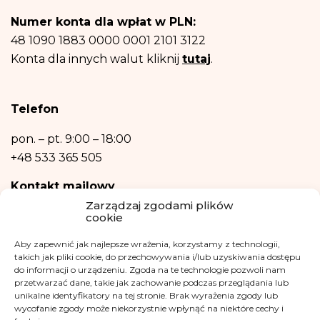
Posiadasz prawo dostępu do treści swoich danych oraz prawo ich
Numer konta dla wpłat w PLN:
sprostowania, usunięcia, ograniczenia przetwarzania, prawo do przenoszenia
danych, prawo wniesienia sprzeciwu, prawo do przenoszenia danych.
48 1090 1883 0000 0001 2101 3122
Posiadasz również prawo wniesienia skargi do organu nadzorczego- Urzędu
Konta dla innych walut kliknij
tutaj
.
Ochrony Danych Osobowych, w razie uznania, iż przetwarzanie danych
osobowych narusza przepisy ogólnego rozporządzenia o ochronie danych
osobowych z dnia 27 kwietnia 2016 r.
Podanie danych osobowych jest niezbędne do zrealizowania ww. celów.
Telefon
Dane osobowe nie będą przetwarzane w sposób zautomatyzowany w tym
również w formie profilowania.
pon. – pt.
9:00 – 18:00
+48 533 365 505
Kontakt mailowy
Zarządzaj zgodami plików
kontakt@fundacjakasisi.pl
cookie
Aby zapewnić jak najlepsze wrażenia, korzystamy z technologii,
Inspektor Danych Osobowych
takich jak pliki cookie, do przechowywania i/lub uzyskiwania dostępu
do informacji o urządzeniu. Zgoda na te technologie pozwoli nam
Klaudia Kwiatkowska
przetwarzać dane, takie jak zachowanie podczas przeglądania lub
iod@fundacjakasisi.pl
unikalne identyfikatory na tej stronie. Brak wyrażenia zgody lub
wycofanie zgody może niekorzystnie wpłynąć na niektóre cechy i