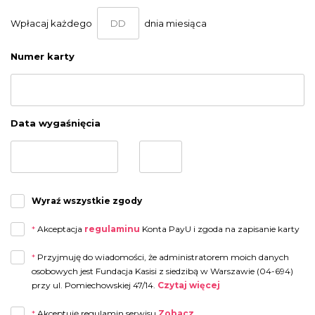
Wpłacaj każdego
dnia miesiąca
Numer karty
Data wygaśnięcia
Wyraź wszystkie zgody
*
Akceptacja
regulaminu
Konta PayU i zgoda na zapisanie karty
*
Przyjmuję do wiadomości, że administratorem moich danych
osobowych jest Fundacja Kasisi z siedzibą w Warszawie (04-694)
przy ul. Pomiechowskiej 47/14.
Czytaj więcej
Przyjmuję do wiadomości, że administratorem moich danych osobowych jest
*
Akceptuję regulamin serwisu
Zobacz